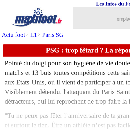
Les Infos du F
19/06
Man Utd
: un refus d'Eriksen ?
emplac
19/06
EdF
: Mbappé tacle Le Graët !
>
>
Actu foot
L1
Paris SG
19/06
Inter
: Kolarov arrête sa carrière (offic
PSG : trop fêtard ? La rép
19/06
Bayern
: Lewandowski aurait peur de 
Pointé du doigt pour son hygiène de vie dout
matchs et 13 buts toutes compétitions cette sa
19/06
PSG
: des joueurs proposés pour Galti
aux Etats-Unis, où il vient de participer à un 
19/06
Visiblement détendu, l'attaquant du Paris Sai
Villarreal
: Coquelin ouvert à un dépa
détracteurs, qui lui reprochent de trop faire la 
19/06
PSG
: Gabriel également pisté
"Tu ne peux pas fêter l’anniversaire de ta gra
19/06
Lyon
: Cherki, un dossier capital
et surtout le tien. Être un athlète n’est pas fac