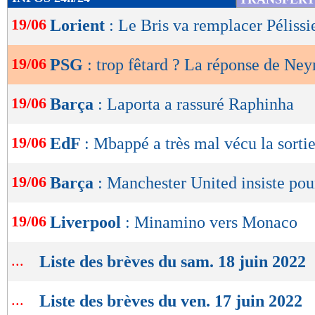
de
19/06
Lorient
: Le Bris va remplacer Pélissi
lecture
OK
19/06
PSG
: trop fêtard ? La réponse de Ne
19/06
Barça
: Laporta a rassuré Raphinha
19/06
EdF
: Mbappé a très mal vécu la sortie
19/06
Barça
: Manchester United insiste po
19/06
Liverpool
: Minamino vers Monaco
...
Liste des brèves du sam. 18 juin 2022
...
Liste des brèves du ven. 17 juin 2022