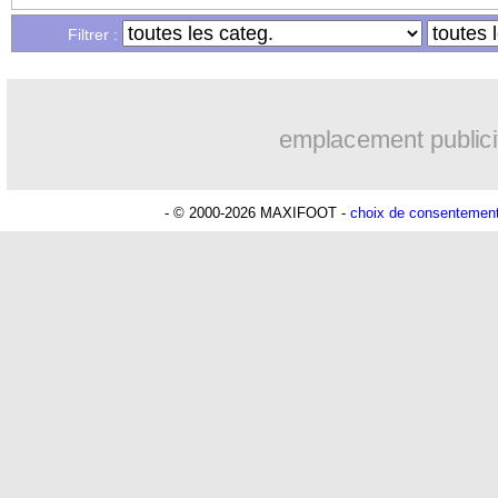
Filtrer :
Lu 51.561 fois
- Youcef Touaitia 
emplacement publici
- © 2000-2026 MAXIFOOT -
choix de consentemen