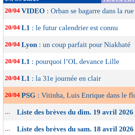
de
20/04
VIDEO
: Orban se bagarre dans la rue
lecture
OK
20/04
L1
: le futur calendrier est connu
20/04
Lyon
: un coup parfait pour Niakhaté
20/04
L1
: pourquoi l’OL devance Lille
20/04
L1
: la 31e journée en clair
20/04
PSG
: Vitinha, Luis Enrique dans le fl
...
Liste des brèves du dim. 19 avril 2026
...
Liste des brèves du sam. 18 avril 2026