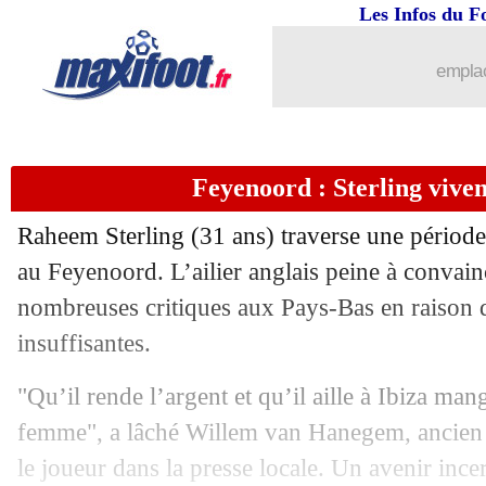
20/04
Lens
: Edouard s'estimait sous-coté
Les Infos du F
20/04
PSG
: Vitinha attendu face au Bayern
emplac
20/04
VIDEO
: Emegha s'explique avec les 
Feyenoord : Sterling vive
20/04
PSG
: le compliment flatteur de Gullit
Raheem Sterling (31 ans) traverse une période 
20/04
LdC (U19)
: le Real champion !
au Feyenoord. L’ailier anglais peine à convainc
nombreuses critiques aux Pays-Bas en raison 
20/04
Nantes
: Halilhodzic se défend
insuffisantes.
20/04
Real
: Tchouaméni ciblé par Man Uni
"Qu’il rende l’argent et qu’il aille à Ibiza man
femme", a lâché Willem van Hanegem, ancien d
20/04
Liverpool
: Konaté annonce un accor
le joueur dans la presse locale. Un avenir ince