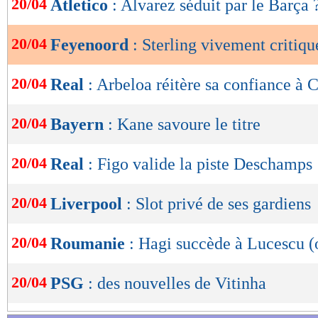
20/04
Atletico
: Alvarez séduit par le Barça 
de
lecture
20/04
Feyenoord
: Sterling vivement critiqu
OK
20/04
Real
: Arbeloa réitère sa confiance à
20/04
Bayern
: Kane savoure le titre
20/04
Real
: Figo valide la piste Deschamps
20/04
Liverpool
: Slot privé de ses gardiens
20/04
Roumanie
: Hagi succède à Lucescu (o
20/04
PSG
: des nouvelles de Vitinha