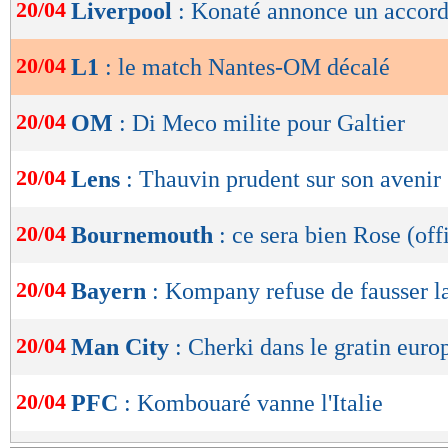
de
20/04
Liverpool
: Konaté annonce un accor
lecture
20/04
L1
: le match Nantes-OM décalé
OK
20/04
OM
: Di Meco milite pour Galtier
20/04
Lens
: Thauvin prudent sur son avenir
20/04
Bournemouth
: ce sera bien Rose (off
20/04
Bayern
: Kompany refuse de fausser l
20/04
Man City
: Cherki dans le gratin euro
20/04
PFC
: Kombouaré vanne l'Italie