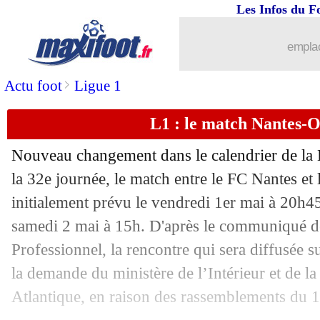
Les Infos du F
emplac
>
Actu foot
Ligue 1
L1 : le match Nantes-
Nouveau changement dans le calendrier de la 
...
brèves d'AUJOURD'HUI ( 8 août 202
la 32e journée, le match entre le FC Nantes et
initialement prévu le vendredi 1er mai à 20h45
...
Liste des brèves du mar. 21 avril 2026
samedi 2 mai à 15h. D'après le communiqué de
20/04
Ang.
: Wolverhampton officiellement 
Professionnel, la rencontre qui sera diffusée s
la demande du ministère de l’Intérieur et de la
20/04
L2
: Dunkerque s'enfonce encore
Atlantique, en raison des rassemblements du 1