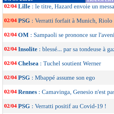
de
02/04
Lille
: le titre, Hazard envoie un mess
lecture
02/04
PSG
: Verratti forfait à Munich, Riolo 
OK
02/04
OM
: Sampaoli se prononce sur l'aven
02/04
Insolite
: blessé... par sa tondeuse à g
02/04
Chelsea
: Tuchel soutient Werner
02/04
PSG
: Mbappé assume son ego
02/04
Rennes
: Camavinga, Genesio n'est pas
02/04
PSG
: Verratti positif au Covid-19 !