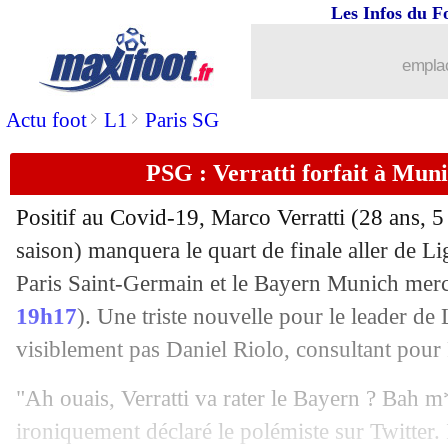
Les Infos du F
emplac
>
>
Actu foot
L1
Paris SG
PSG : Verratti forfait à Muni
Positif au Covid-19, Marco Verratti (28 ans, 
saison) manquera le quart de finale aller de L
Paris Saint-Germain et le Bayern Munich merc
19h17
). Une triste nouvelle pour le leader de 
visiblement pas Daniel Riolo, consultant pou
"Ah ouais, Verratti va rater le Bayern ? Bah m*
ironiquement déclaré le polémiste sur Twitter. I