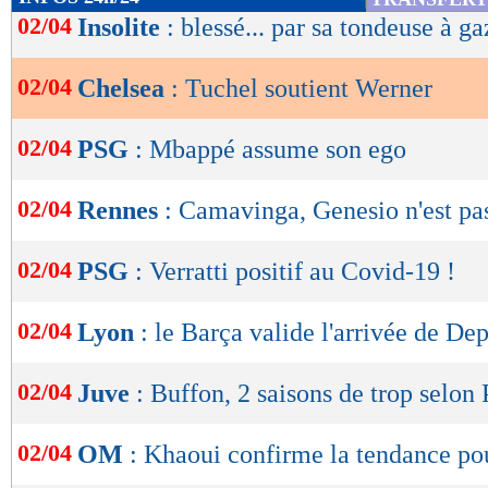
de
02/04
Insolite
: blessé... par sa tondeuse à g
lecture
02/04
Chelsea
: Tuchel soutient Werner
OK
02/04
PSG
: Mbappé assume son ego
02/04
Rennes
: Camavinga, Genesio n'est pas
02/04
PSG
: Verratti positif au Covid-19 !
02/04
Lyon
: le Barça valide l'arrivée de De
02/04
Juve
: Buffon, 2 saisons de trop selon
02/04
OM
: Khaoui confirme la tendance po