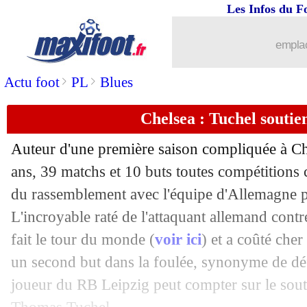
Les Infos du F
emplac
>
>
Actu foot
PL
Blues
Chelsea : Tuchel souti
Auteur d'une première saison compliquée à C
ans, 39 matchs et 10 buts toutes compétitions c
du rassemblement avec l'équipe d'Allemagne p
L'incroyable raté de l'attaquant allemand con
fait le tour du monde (
voir ici
) et a coûté cher
...
brèves d'AUJOURD'HUI ( 7 août 202
un second but dans la foulée, synonyme de déf
joueur du RB Leipzig peut compter sur le sout
...
Liste des brèves du sam. 3 avril 2021