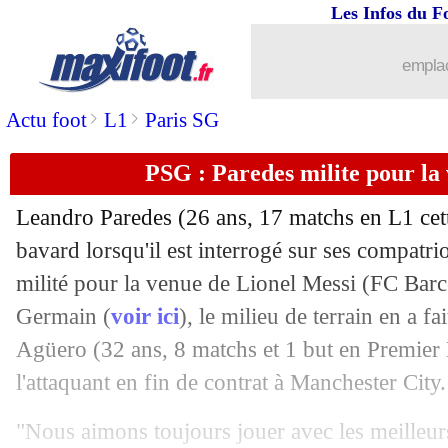
Les Infos du F
02/04
OM
: Sampaoli veut continuer avec T
emplac
02/04
PSG
: cinq absences confirmées contre
>
>
Actu foot
L1
Paris SG
02/04
Arsenal
: Monaco songe à Lacazette
PSG : Paredes milite pour la
02/04
PSG
: 7 joueurs absents contre Lille ?
Leandro Paredes (26 ans, 17 matchs en L1 cett
bavard lorsqu'il est interrogé sur ses compatri
02/04
PSG
: Neymar change ses habitudes
milité pour la venue de Lionel Messi (FC Barc
02/04
Germain (
voir ici
), le milieu de terrain en a 
Real
: Hazard déjà de retour !
Agüero (32 ans, 8 matchs et 1 but en Premier 
02/04
PSG
: le Bayern, ça sent bon pour Verr
l'attaquant en fin de contrat à Manchester City.
02/04
Real
: Hazard taillé par un compatriote
"Nous aimons toujours jouer avec les meilleurs 