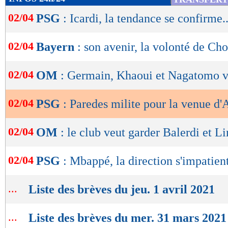
de
02/04
PSG
: Icardi, la tendance se confirme..
lecture
OK
02/04
Bayern
: son avenir, la volonté de C
02/04
OM
: Germain, Khaoui et Nagatomo ve
02/04
PSG
: Paredes milite pour la venue d
02/04
OM
: le club veut garder Balerdi et Li
02/04
PSG
: Mbappé, la direction s'impatient
...
Liste des brèves du jeu. 1 avril 2021
...
Liste des brèves du mer. 31 mars 2021