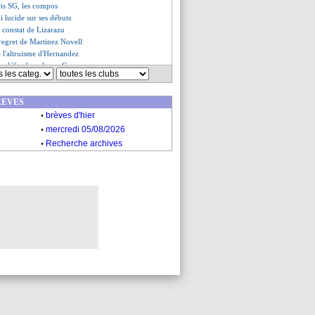
ris SG, les compos
 lucide sur ses débuts
e constat de Lizarazu
 regret de Martinez Novell
ue l'altruisme d'Hernandez
se défend sur le cas Grosso
l'objectif à l'Euro
 avec Sampaoli
REVES
izarazu sur le groupe de l'Euro
.
é, un supporter est décédé
brèves d'hier
es du sam. 2 décembre 2023
.
mercredi 05/08/2026
es du ven. 1 décembre 2023
.
Recherche archives