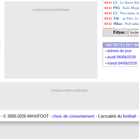
L1
: Le Havre-Pa
03/12
PSG
: Kolo Muani
03/12
emplacement publicitaire
L1
: Nice battu, l
03/12
TdC
: au Parc, le
03/12
Milan
: Pioli sal
03/12
Lyon
: Lacazette 
03/12
Filtrer :
EdF
: Diallo fixe 
03/12
Lyon
: ça discute
03/12
ARCHIVES DES B
EdF
: l'avis de L
03/12
.
Nantes
: poignard
03/12
brèves du jour
.
Liste des brèv
...
jeudi 06/08/2026
Liste des brèv
...
.
mardi 04/08/2026
emplacement publicitaire
- © 2000-2026 MAXIFOOT -
choix de consentement
- L'actualité du
football
-