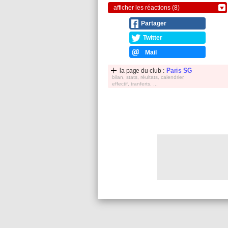
afficher les réactions (8)
Partager
Twitter
Mail
la page du club :
Paris SG
bilan, stats, réultats, calendrier,
effectif, tranferts, ...