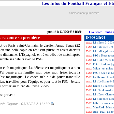
Les Infos du Football Français et E
All.
: Dortmund f
03/12
Ang.
: Man City e
03/12
Lille
: N. Bentale
03/12
emplacement publicitaire
L1
: Lille 2-0 Met
03/12
Montpellier
: l'a
03/12
PSG
: luxation d
03/12
Ang.
: Chelsea se
03/12
publié le
03/12/2023 à 16h30
LiveScore
-
clubs 
Ang.
: la folle vi
03/12
s raconte sa première
INFOS 24h/24
L1
: Toulouse 1-1
03/12
L1
: Brest 3-0 Cl
03/12
lot du Paris Saint-Germain, le gardien Arnau
Tenas
(22
L1
: Monaco 2-0 M
03/12
du une belle copie en réalisant plusieurs arrêts décisifs
L1
: Mbappé dans 
03/12
 ce dimanche. L'Espagnol, entré en début de match après
PSG
: Tenas raco
03/12
aconté ses débuts avec le PSG.
L1
: Lille-Metz, 
03/12
PSG
: Enrique ju
03/12
un club magnifique. La défense est magnifique et a bien
Milan
: un milieu
03/12
 J'ai pensé à ma famille, mon père, mon frère, toute la
PSG
: Kang-in Le
03/12
'est magnifique. Le coach m'a dit de jouer tranquille
Le Havre
: Aliou
03/12
en, travailler pour l'équipe et pour tout le PSG. Je suis
L1
: Le Havre 0-2
03/12
 le portier au micro de Prime Video.
Barça
: le messa
03/12
L1
: Toulouse-Lor
03/12
st prévenu...
L1
: Brest-Clermo
03/12
L1
: Monaco-Mont
03/12
Lille
: Fonseca ne
ain Rigaux - 03/12/23 à 16h30
03/12
Man Utd
: Martia
03/12
OM
: Payet n'a t
03/12