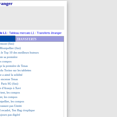
tranger
reine Leverkusen
t Tottenham se neutralisent
b - "on est une meute"
z (fini)
rrivée de Coulibaly confirmée
e l'épaule pour Ruiz
 relance contre Brighton
de L1
-
Tableau mercato L1
-
Transferts étranger
ctoire de Liverpool !
TRANSFERTS
 Lorient (fini)
ermont (fini)
ontpellier (fini)
le Top 10 des meilleurs buteurs
nte sa première
les compos
ge la première de Tenas
 du Torino sur les tablettes
e a aimé la solidité
i encense Tenas
 Paris SG (fini)
ge d'Araujo à Xavi
ient, les compos
nt, les compos
pellier, les compos
 rassure pas Umtiti
l recadré, Ten Hag s'explique
oujours pas digéré