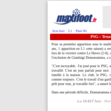
Actu foot
L1
Paris SG
>
>
PSG : Tena
Pour sa première apparition sous le mail
ans, 1 apparition en L1 cette saison) a ren
lors de la victoire contre Le Havre (2-0),
l'exclusion de Gianluigi Donnarumma, a r
"C'est incroyable. J'ai joué pour le PSG, 
travaillé. C'est un jour parfait pour moi.
famille à la maison. Le club, le PSG, c
comme toujours. C'est le travail d'un gardi
prêt pour tout, je travaille fort", a assuré
Dans une période difficile, Donnarumma e
Lu 14.617 fois
- Rom