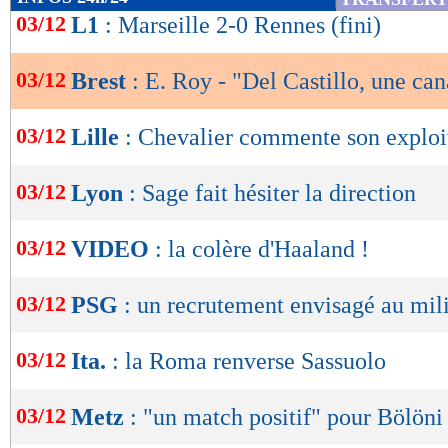
de
03/12
L1
: Marseille 2-0 Rennes (fini)
lecture
03/12
Brest
: E. Roy - "Del Castillo, une can
OK
03/12
Lille
: Chevalier commente son exploi
03/12
Lyon
: Sage fait hésiter la direction
03/12
VIDEO
: la colère d'Haaland !
03/12
PSG
: un recrutement envisagé au mil
03/12
Ita.
: la Roma renverse Sassuolo
03/12
Metz
: "un match positif" pour Bölöni