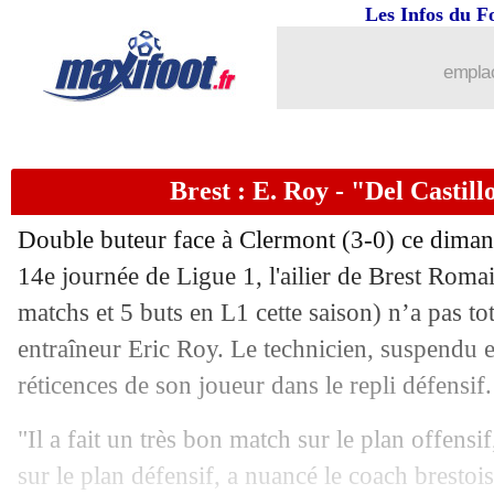
Les Infos du F
emplac
Brest : E. Roy - "Del Castill
Double buteur face à Clermont (3-0) ce diman
14e journée de Ligue 1, l'ailier de Brest
Romain
matchs et 5 buts en L1 cette saison) n’a pas tot
...
brèves d'AUJOURD'HUI ( 8 août 202
entraîneur Eric Roy. Le technicien, suspendu et
réticences de son joueur dans le repli défensif.
...
Liste des brèves du lun. 4 décembre 2
"Il a fait un très bon match sur le plan offens
03/12
Barça
: son but célébré, João Félix réa
sur le plan défensif, a nuancé le coach brestois