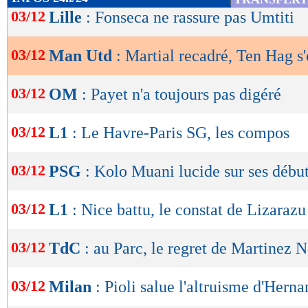
de
03/12
Lille
: Fonseca ne rassure pas Umtiti
lecture
03/12
Man Utd
: Martial recadré, Ten Hag s
OK
03/12
OM
: Payet n'a toujours pas digéré
03/12
L1
: Le Havre-Paris SG, les compos
03/12
PSG
: Kolo Muani lucide sur ses débu
03/12
L1
: Nice battu, le constat de Lizarazu
03/12
TdC
: au Parc, le regret de Martinez 
03/12
Milan
: Pioli salue l'altruisme d'Hern