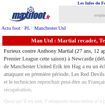
Les Infos du F
03/12
Ang.
: la folle victoire de Liverpool !
emplac
03/12
L1
: Toulouse 1-1 Lorient (fini)
>
>
Actu foot
PL
Manchester Utd
03/12
L1
: Brest 3-0 Clermont (fini)
Man Utd : Martial recadré, Te
03/12
L1
: Monaco 2-0 Montpellier (fini)
Furieux contre
Anthony Martial
(27 ans, 12 ap
03/12
L1
: Mbappé dans le Top 10 des meille
Premier League cette saison) à Newcastle (déf
de Manchester United Erik ten Hag a eu un é
03/12
PSG
: Tenas raconte sa première
attaquant en première période. Les Red Devils
et le technicien reprochait peut-être au França
03/12
L1
: Lille-Metz, les compos
récupération.
03/12
PSG
: Enrique juge la première de Te
Quoi qu’il en soit, l’attaquant mancunien n’a p