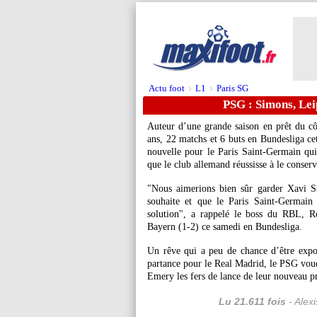
Actu foot
L1
Paris SG
>
>
PSG : Simons, Leip
Auteur d’une grande saison en prêt du c
ans, 22 matchs et 6 buts en Bundesliga ce
nouvelle pour le Paris Saint-Germain qui
que le club allemand réussisse à le conserv
"Nous aimerions bien sûr garder Xavi S
souhaite et que le Paris Saint-Germain
solution", a rappelé le boss du RBL, 
Bayern (1-2) ce samedi en Bundesliga.
Un rêve qui a peu de chance d’être expo
partance pour le Real Madrid, le PSG voud
Emery les fers de lance de leur nouveau pr
Lu 21.611 fois
- Alex