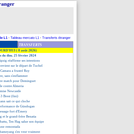
tranger
de L1
-
Tableau mercato L1
-
Transferts étranger
TRANSFERTS
OURD'HUI ( 8 août 2026)
es du dim. 25 février 2024
ipzig réaffirme ses intentions
 revient sur le départ de Tuchel
, Camara a frustré Roy
re, sans s'enflammer
pire match pour Deminguet
cale contre Almeria
omise Newcastle
3 Brest (fini)
ann sait ce qui cloche
 performance de Gündogan
message fort d'Emery
 et le grand-frère Benatia
battu, Ten Hag salue son équipe
e une remontada
ubameyang s'en veut vraiment