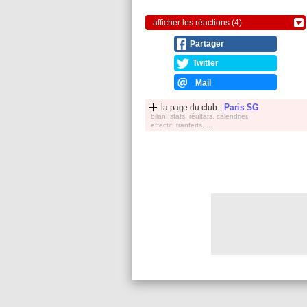
afficher les réactions (4)
Partager
Twitter
Mail
la page du club :
Paris SG
bilan, stats, réultats, calendrier,
effectif, tranferts, ...