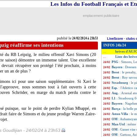
Les Infos du Football Français et E
emplacement publicitaire
publié le
24/02/2024 à 23h53
LiveScore
-
clubs 
zig réaffirme ses intentions
INFOS 24h/24
brèves d'AUJ
...
ôté du RB Leipzig, le milieu offensif Xavi
Simons
(20
Liste des brèv
...
tte saison) démontre un immense talent. Une excellente
PSG
: Simons, Le
24/02
 devrait récupérer son protégé l’été prochain, à moins
Bayern
: Dreesen
24/02
er un an de plus ?
Brest
: le penalty
24/02
Brest
: Roy savou
24/02
imons ici pour une saison supplémentaire. Si Xavi le
Strasbourg
: le 
24/02
 l'approuve, nous sommes tout à fait ouverts à cette
Esp.
: l'Atletico 
24/02
Rouven Schröder, en marge du match perdu contre le
Ang.
: Arsenal at
24/02
L1
: Strasbourg 0-
24/02
Bayern
: Nagelsm
24/02
sé puisque, sur le point de perdre Kylian Mbappé, en
Barça
: la belle
24/02
rait faire de Simons et du jeune prodige Warren Zaïre-
Aston Villa
: le 
24/02
ojet.
OM
: Aubameyang
24/02
Man Utd
: même 
24/02
OM
: Gasset vis
is Goudlijian - 24/02/24 à 23h53
24/02
OM
: Gattuso, A
24/02