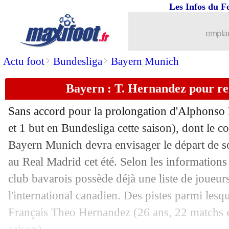
Les Infos du F
24/02
L1
: Lorient-Nantes, les compos
emplac
24/02
PSG
: Marquinhos, Luis Enrique peu 
>
>
Actu foot
Bundesliga
Bayern Munich
24/02
PSG
: Y. Adli demande de la patience
Bayern : T. Hernandez pour re
24/02
Liverpool
: la neuroscience pour les ti
Sans accord pour la prolongation d'Alphonso
24/02
PSG
: Mbappé, pas de différence pour
et 1 but en Bundesliga cette saison), dont le co
Bayern Munich devra envisager le départ de s
24/02
Chelsea
: Klopp, Pochettino craint l'ar
au Real Madrid cet été. Selon les information
club bavarois possède déjà une liste de joueur
24/02
PSG
: Liverpool a voulu détourner Be
l'international canadien. Des pistes parmi les
Français
Theo Hernandez
(26 ans, 22 matchs e
24/02
PSG
: Zaïre-Emery, Enrique n'a jamai