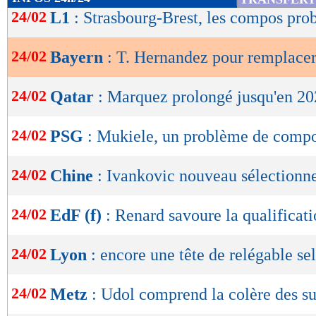
de
24/02
L1
: Strasbourg-Brest, les compos pro
lecture
24/02
Bayern
: T. Hernandez pour remplacer
OK
24/02
Qatar
: Marquez prolongé jusqu'en 202
24/02
PSG
: Mukiele, un problème de comp
24/02
Chine
: Ivankovic nouveau sélectionne
24/02
EdF (f)
: Renard savoure la qualificat
24/02
Lyon
: encore une tête de relégable se
24/02
Metz
: Udol comprend la colère des s