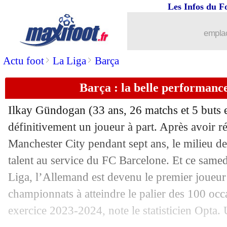
Les Infos du F
emplac
>
>
Actu foot
La Liga
Barça
Barça : la belle performan
Ilkay
Gündogan
(33 ans, 26 matchs et 5 buts e
définitivement un joueur à part. Après avoir ré
Manchester City pendant sept ans, le milieu de
talent au service du FC Barcelone. Et ce samed
...
brèves d'AUJOURD'HUI ( 9 août 202
Liga, l’Allemand est devenu le premier joueur
championnats à atteindre le palier des 100 occ
...
Liste des brèves du dim. 25 février 20
exercice 2023-2024, note le statisticien Opta.