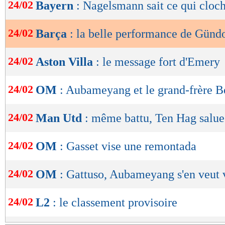
de
24/02
Bayern
: Nagelsmann sait ce qui cloc
lecture
24/02
Barça
: la belle performance de Günd
OK
24/02
Aston Villa
: le message fort d'Emery
24/02
OM
: Aubameyang et le grand-frère B
24/02
Man Utd
: même battu, Ten Hag salue
24/02
OM
: Gasset vise une remontada
24/02
OM
: Gattuso, Aubameyang s'en veut 
24/02
L2
: le classement provisoire