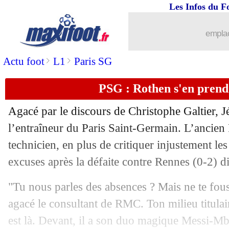
Les Infos du F
emplac
>
>
Actu foot
L1
Paris SG
PSG : Rothen s'en prend 
Agacé par le discours de Christophe Galtier,
l’entraîneur du Paris Saint-Germain. L’ancien 
technicien, en plus de critiquer injustement les
excuses après la défaite contre Rennes (0-2) 
...
brèves d'AUJOURD'HUI ( 8 août 202
"Tu nous parles des absences ? Mais ne te fous
agacé le consultant de RMC. Ton milieu titulair
...
Liste des brèves du mar. 21 mars 2023
est là. Devant, il a son duo magique Messi-M