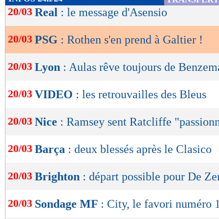
de
20/03
Real
: le message d'Asensio
lecture
20/03
PSG
: Rothen s'en prend à Galtier !
OK
20/03
Lyon
: Aulas rêve toujours de Benzem
20/03
VIDEO
: les retrouvailles des Bleus
20/03
Nice
: Ramsey sent Ratcliffe "passion
20/03
Barça
: deux blessés après le Clasico
20/03
Brighton
: départ possible pour De Ze
20/03
Sondage MF
: City, le favori numéro 