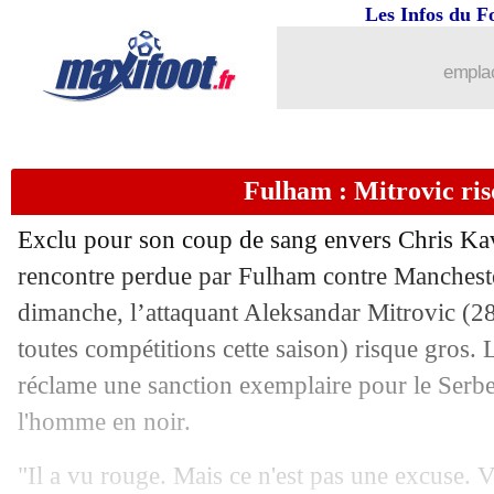
Les Infos du F
20/03
VIDEO
: les retrouvailles des Bleus
emplac
20/03
Nice
: Ramsey sent Ratcliffe "passion
20/03
Barça
: deux blessés après le Clasico
Fulham : Mitrovic ris
20/03
Brighton
: départ possible pour De Ze
Exclu pour son coup de sang envers Chris Kava
20/03
Sondage MF
: City, le favori numéro 
rencontre perdue par Fulham contre Manchest
dimanche, l’attaquant Aleksandar Mitrovic (28
20/03
Lens
: l'OM, l'aveu de Samba
toutes compétitions cette saison) risque gros. 
réclame une sanction exemplaire pour le Serb
20/03
Lyon
: Aulas a espoir avec la Coupe d
l'homme en noir.
20/03
Man City
: Håland, Haller tacle Guard
"Il a vu rouge. Mais ce n'est pas une excuse. 