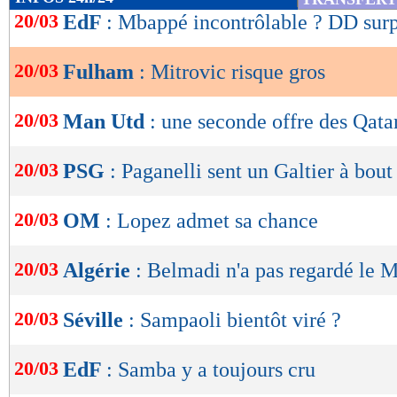
de
20/03
EdF
: Mbappé incontrôlable ? DD surp
lecture
20/03
Fulham
: Mitrovic risque gros
OK
20/03
Man Utd
: une seconde offre des Qata
20/03
PSG
: Paganelli sent un Galtier à bout
20/03
OM
: Lopez admet sa chance
20/03
Algérie
: Belmadi n'a pas regardé le 
20/03
Séville
: Sampaoli bientôt viré ?
20/03
EdF
: Samba y a toujours cru