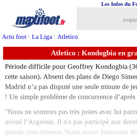
Les Infos du F
emplac
>
>
Actu foot
La Liga
Atletico
Atletico : Kondogbia en gra
Période difficile pour Geoffrey Kondogbia (3
cette saison). Absent des plans de Diego Simeo
Madrid n’a pas disputé une seule minute de je
! Un simple problème de concurrence d’après 
"Nous ne sommes pas très justes avec lui parce 
avoué l’Argentin. Il n'a pas participé aux dern
grande concurrence. Nous avons beaucoup de jo