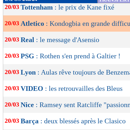
de
20/03
Tottenham
: le prix de Kane fixé
lecture
20/03
Atletico
: Kondogbia en grande difficu
OK
20/03
Real
: le message d'Asensio
20/03
PSG
: Rothen s'en prend à Galtier !
20/03
Lyon
: Aulas rêve toujours de Benzem
20/03
VIDEO
: les retrouvailles des Bleus
20/03
Nice
: Ramsey sent Ratcliffe "passion
20/03
Barça
: deux blessés après le Clasico