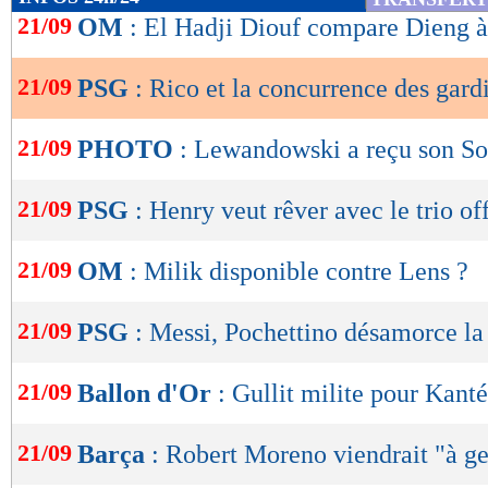
de
21/09
OM
: El Hadji Diouf compare Dieng 
lecture
21/09
PSG
: Rico et la concurrence des gard
OK
21/09
PHOTO
: Lewandowski a reçu son So
21/09
PSG
: Henry veut rêver avec le trio of
21/09
OM
: Milik disponible contre Lens ?
21/09
PSG
: Messi, Pochettino désamorce l
21/09
Ballon d'Or
: Gullit milite pour Kanté
21/09
Barça
: Robert Moreno viendrait "à g