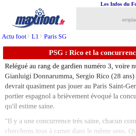
Les Infos du F
21/09
OM
: Sampaoli voit grand pour Saliba
emplac
21/09
Esp.
: Suarez sauve l'Atletico !
>
>
Actu foot
L1
Paris SG
21/09
Chelsea
: Tuchel ne lâche pas Werner
PSG : Rico et la concurrenc
21/09
Lens
: Haise furieux des incidents
Relégué au rang de gardien numéro 3, voire nu
21/09
Bayern
: son âge, Lewandowski ne do
Gianluigi Donnarumma, Sergio Rico (28 ans) e
devrait quasiment pas jouer au Paris Saint-Ger
21/09
Barça
: Laporta tente de rassurer les f
portier espagnol a brièvement évoqué la concur
qu'il estime saine.
21/09
PSG
: la rumeur Tottenham, Pochetti
"Il y a une concurrence très saine, chacun conn
21/09
Real
: Ancelotti charmé par Camavin
cherchons tous à ramer dans le même sens. Que