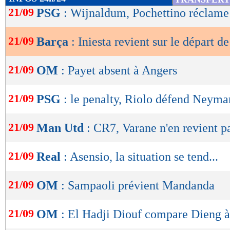
de
21/09
PSG
: Wijnaldum, Pochettino réclame
lecture
21/09
Barça
: Iniesta revient sur le départ d
OK
21/09
OM
: Payet absent à Angers
21/09
PSG
: le penalty, Riolo défend Neyma
21/09
Man Utd
: CR7, Varane n'en revient p
21/09
Real
: Asensio, la situation se tend...
21/09
OM
: Sampaoli prévient Mandanda
21/09
OM
: El Hadji Diouf compare Dieng 