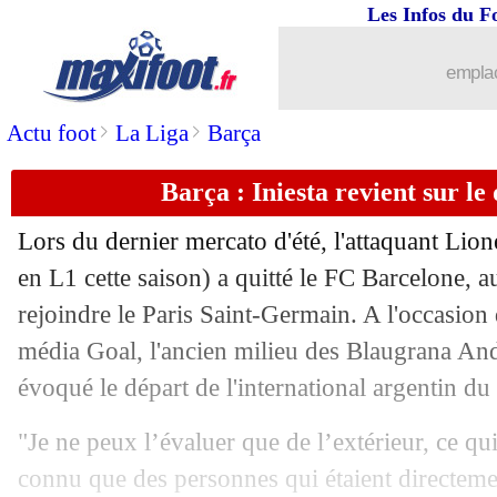
Les Infos du F
21/09
Rennes
: Rothen allume les idées de G
emplac
21/09
EdF (f)
: les Bleues s'imposent sur le fi
>
>
Actu foot
La Liga
Barça
21/09
Ita.
: l'Inter renverse la Fiorentina
Barça : Iniesta revient sur le
21/09
Ang. (Cpe)
: Man City et Liverpool dé
Lors du dernier mercato d'été, l'attaquant Lio
21/09
PSG
: Messi, Pochettino assume total
en L1 cette saison) a quitté le FC Barcelone, a
rejoindre le Paris Saint-Germain. A l'occasion
21/09
L2
: le classement complet
média Goal, l'ancien milieu des Blaugrana And
évoqué le départ de l'international argentin du 
21/09
L2
: les résultats de la soirée
"Je ne peux l’évaluer que de l’extérieur, ce qu
21/09
OM
: Sampaoli voit grand pour Saliba
connu que des personnes qui étaient directemen