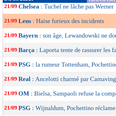
de
21/09
Chelsea
: Tuchel ne lâche pas Werner
lecture
21/09
Lens
: Haise furieux des incidents
OK
21/09
Bayern
: son âge, Lewandowski ne do
21/09
Barça
: Laporta tente de rassurer les f
21/09
PSG
: la rumeur Tottenham, Pochetti
21/09
Real
: Ancelotti charmé par Camavin
21/09
OM
: Bielsa, Sampaoli refuse la comp
21/09
PSG
: Wijnaldum, Pochettino réclame