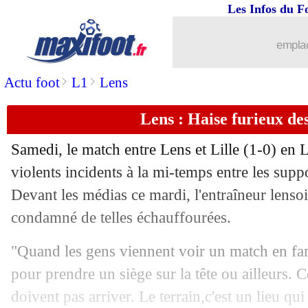
Les Infos du F
emplac
>
>
Actu foot
L1
Lens
Lens : Haise furieux des
Samedi, le match entre Lens et Lille (1-0) en 
violents incidents à la mi-temps entre les supp
Devant les médias ce mardi, l'entraîneur lens
...
brèves d'AUJOURD'HUI ( 7 août 202
condamné de telles échauffourées.
...
Liste des brèves du mer. 22 septembre
"Quand les gens viennent voir un match en fami
pour prendre un siège sur la tête ou ailleurs. 
21/09
Rennes
: Rothen allume les idées de G
doivent pas arriver. Le terrain,c'est un lieu qui 