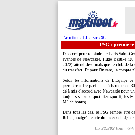
Actu foot
L1
Paris SG
>
>
PSG : première 
D'accord pour rejoindre le Paris Saint-Ge
avances de Newcastle, Hugo Ekitike (20 
2022) attend désormais que le club de la 
du transfert. Et pour l'instant, le compte n'
Selon les informations de L'Équipe ce
première offre parisienne à hauteur de 3
déjà mis d'accord avec Newcastle pour un
toujours selon le quotidien sportif, les 
M€ de bonus).
Dans tous les cas, le PSG semble être da
Reims, malgré l'envie du joueur de signer
Lu 32.803 fois
- Gil