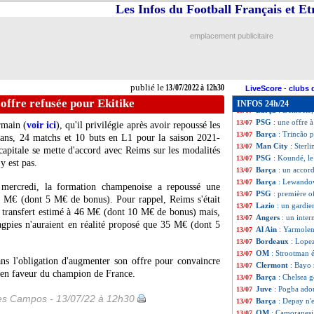
Bayern
: Lewand
13/07
Les Infos du Football Français et E
ASSE
: Gourna-Do
13/07
Naples
: Koulibal
13/07
emplacement publicitaire
Rennes
: l'agent
13/07
VIDEO
: Dembél
13/07
Fenerbahçe
: Özi
13/07
Lyon
: le Betis i
13/07
publié le
13/07/2022 à 12h30
VIDEO
: Dieng r
13/07
LiveScore
-
clubs 
OM
: bientôt une
13/07
offre refusée pour Ekitike
INFOS 24h/24
Barça
: Dembélé, 
13/07
PSG
: une offre 
13/07
rmain (
voir ici
), qu'il privilégie après avoir repoussé les
Barça
: Trincão p
13/07
ans, 24 matchs et 10 buts en L1 pour la saison 2021-
Man City
: Sterli
13/07
capitale se mette d'accord avec Reims sur les modalités
PSG
: Koundé, le
13/07
y est pas.
Barça
: un accor
13/07
Barça
: Lewandow
13/07
 mercredi, la formation champenoise a repoussé une
PSG
: première o
13/07
0 M€ (dont 5 M€ de bonus). Pour rappel, Reims s'était
Lazio
: un gardien
13/07
 transfert estimé à 46 M€ (dont 10 M€ de bonus) mais,
Angers
: un inter
13/07
Magpies n'auraient en réalité proposé que 35 M€ (dont 5
Al Ain
: Yarmolen
13/07
Bordeaux
: Lope
13/07
OM
: Strootman éc
13/07
ns l'obligation d'augmenter son offre pour convaincre
Clermont
: Bayo r
13/07
 en faveur du champion de France.
Barça
: Chelsea 
13/07
Juve
: Pogba ado
13/07
les Campos - 13/07/22 à 12h30
Barça
: Depay n'
13/07
OM
: Camoranesi,
13/07