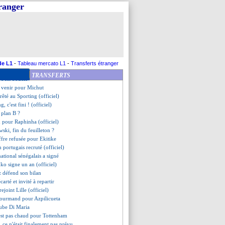
owski, sa femme veut une réponse
tranger
uath file à Salzbourg (officiel)
y va signer à Chelsea
 d'Umtiti dément pour la VM
é prolongé, Laporta confirme
l à Basaksehir (officiel)
nsiste pour Aouar
égale à l'entraînement
de L1
-
Tableau mercato L1
-
Transferts étranger
 "belle signature" ?
TRANSFERTS
c'est bouclé
à venir pour Michut
rêté au Sporting (officiel)
ng, c'est fini ! (officiel)
 plan B ?
d pour Raphinha (officiel)
ski, fin du feuilleton ?
ffre refusée pour Ekitike
 portugais recruté (officiel)
national sénégalais a signé
ko signe un an (officiel)
z défend son bilan
arté et invité à repartir
ejoint Lille (officiel)
gourmand pour Azpilicueta
ube Di Maria
est pas chaud pour Tottenham
 ce n'était finalement pas prévu