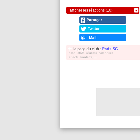
afficher les réactions (10)
Partager
Twitter
Mail
la page du club :
Paris SG
bilan, stats, réultats, calendrier,
effectif, tranferts, ...