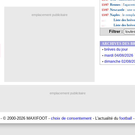
Rennes
: l'agacem
13/07
Newcastle
: une 
13/07
emplacement publicitaire
Naples
: le rempl
13/07
Liste des brève
...
Liste des brève
...
Filtrer :
ARCHIVES DES B
.
brèves du jour
.
mardi 04/08/2026
.
dimanche 02/08/2
emplacement publicitaire
- © 2000-2026 MAXIFOOT -
choix de consentement
- L'actualité du
football
-