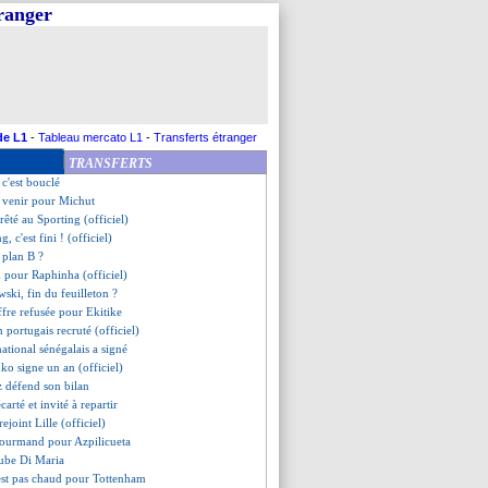
tranger
owski, sa femme veut une réponse
uath file à Salzbourg (officiel)
y va signer à Chelsea
 d'Umtiti dément pour la VM
é prolongé, Laporta confirme
l à Basaksehir (officiel)
nsiste pour Aouar
de L1
-
Tableau mercato L1
-
Transferts étranger
égale à l'entraînement
TRANSFERTS
 "belle signature" ?
c'est bouclé
à venir pour Michut
rêté au Sporting (officiel)
ng, c'est fini ! (officiel)
 plan B ?
d pour Raphinha (officiel)
ski, fin du feuilleton ?
ffre refusée pour Ekitike
 portugais recruté (officiel)
national sénégalais a signé
ko signe un an (officiel)
z défend son bilan
arté et invité à repartir
ejoint Lille (officiel)
gourmand pour Azpilicueta
ube Di Maria
est pas chaud pour Tottenham