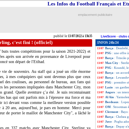
Les Infos du Football Français et E
Bayern
: Lewand
13/07
ASSE
: Gourna-Do
13/07
Naples
: Koulibal
13/07
emplacement publicitaire
Rennes
: l'agent
13/07
VIDEO
: Dembél
13/07
Fenerbahçe
: Özi
13/07
Lyon
: le Betis i
13/07
publié le
13/07/2022 à 13h35
LiveScore
-
clubs 
VIDEO
: Dieng r
13/07
ing, c'est fini ! (officiel)
INFOS 24h/24
OM
: bientôt une
13/07
Barça
: Dembélé, 
13/07
 buts toutes compétitions pour la saison 2021-2022) et
PSG
: une offre 
13/07
nées après son arrivée en provenance de Liverpool pour
Barça
: Trincão p
13/07
noncé son départ de l'Etihad.
Man City
: Sterli
13/07
PSG
: Koundé, le
13/07
e vie de souvenirs. Au staff qui a joué un rôle énorme
Barça
: un accor
13/07
es, à mes coéquipiers qui sont devenus plus que ceux
Barça
: Lewandow
13/07
nel des coulisses, au personnel de bureau, aux fans qui
PSG
: première o
13/07
utes les personnes impliquées dans Manchester City, mon
Lazio
: un gardien
13/07
s grand. Quelle aventure ç’a été. Je suis reconnaissant
Angers
: un inter
13/07
les bas qui ont parfois mis à l'épreuve ma force et ma
Al Ain
: Yarmolen
13/07
Bordeaux
: Lope
ir ici devant vous comme la meilleure version possible
13/07
OM
: Strootman éc
13/07
r à 20 ans, aujourd'hui, je pars en homme. Merci pour
Clermont
: Bayo r
13/07
eur de porter le maillot de Manchester City", a lâché le
Barça
: Chelsea 
13/07
Juve
: Pogba ado
13/07
Barça
: Depay n'
13/07
ves en 337 matchs avec Manchester City, Sterling va