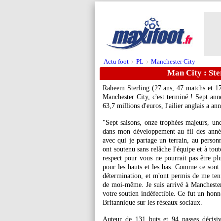
Actu foot
PL
Manchester City
>
>
Man City : Sterl
Raheem Sterling (27 ans, 47 matchs et 17
Manchester City, c'est terminé ! Sept an
63,7 millions d'euros, l'ailier anglais a an
"Sept saisons, onze trophées majeurs, un
dans mon développement au fil des anné
avec qui je partage un terrain, au person
ont soutenu sans relâche l'équipe et à to
respect pour vous ne pourrait pas être plu
pour les hauts et les bas. Comme ce sont 
détermination, et m'ont permis de me ten
de moi-même. Je suis arrivé à Mancheste
votre soutien indéfectible. Ce fut un honn
Britannique sur les réseaux sociaux.
Auteur de 131 buts et 94 passes décisi