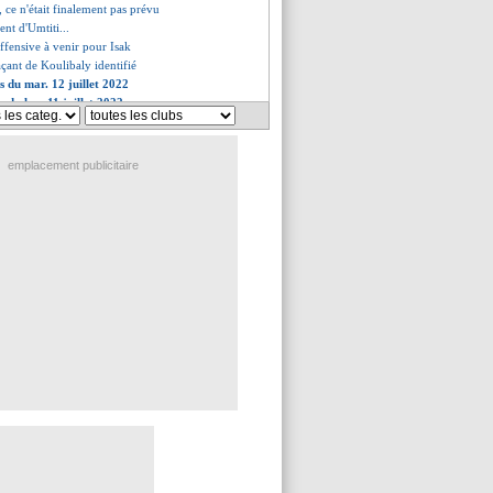
 ce n'était finalement pas prévu
ent d'Umtiti...
offensive à venir pour Isak
açant de Koulibaly identifié
s du mar. 12 juillet 2022
s du lun. 11 juillet 2022
emplacement publicitaire