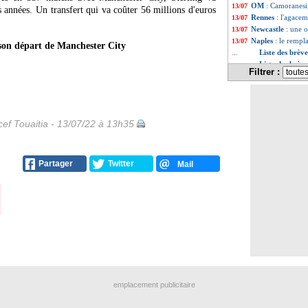
OM
: Camoranesi,
13/07
 années. Un transfert qui va coûter 56 millions d'euros
Rennes
: l'agacem
13/07
Newcastle
: une 
13/07
Naples
: le rempl
13/07
son départ de Manchester City
Liste des brève
...
Liste des brève
...
Filtrer :
ef Touaitia - 13/07/22 à 13h35
Partager
Twitter
Mail
emplacement publicitaire