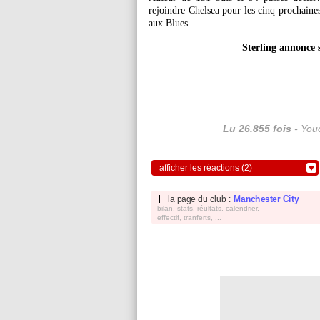
rejoindre Chelsea pour les cinq prochaines
aux Blues.
Sterling annonce 
Lu 26.855 fois
- Youc
afficher les réactions (2)
la page du club :
Manchester City
bilan, stats, réultats, calendrier,
effectif, tranferts, ...