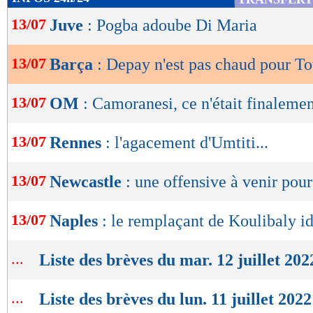
de
13/07
Juve
: Pogba adoube Di Maria
lecture
OK
13/07
Barça
: Depay n'est pas chaud pour T
13/07
OM
: Camoranesi, ce n'était finaleme
13/07
Rennes
: l'agacement d'Umtiti...
13/07
Newcastle
: une offensive à venir pour
13/07
Naples
: le remplaçant de Koulibaly id
...
Liste des brèves du mar. 12 juillet 202
...
Liste des brèves du lun. 11 juillet 2022