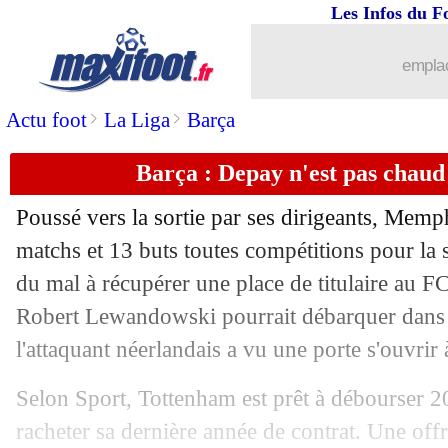
Les Infos du F
13/07
OM
: bientôt une "belle signature" ?
emplac
13/07
Barça
: Dembélé, c'est bouclé
>
>
Actu foot
La Liga
Barça
13/07
PSG
: une offre à venir pour Michut
Barça : Depay n'est pas chau
13/07
Barça
: Trincão prêté au Sporting (offi
Poussé vers la sortie par ses dirigeants, Mem
matchs et 13 buts toutes compétitions pour la
13/07
Man City
: Sterling, c'est fini ! (offici
du mal à récupérer une place de titulaire au F
13/07
Robert Lewandowski pourrait débarquer dans l
PSG
: Koundé, le plan B ?
l'attaquant néerlandais a vu une porte s'ouvrir à
13/07
Barça
: un accord pour Raphinha (offi
Selon Sport, Tottenham est prêt à débourser 2
13/07
Barça
: Lewandowski, fin du feuilleto
racheter sa dernière année de contrat. Une off