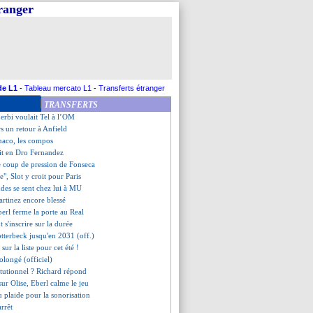
tranger
derole cash des fans de l'OM !
 Monaco (fini)
on de Jean-Bouin pour Pogba !
 espoir pour la LdC
oit en l'idée Deschamps
tz, les compos
 n'écarte pas un retour...
de L1
-
Tableau mercato L1
-
Transferts étranger
ue proche de prolonger !
TRANSFERTS
nte du Barça, Simeone ironise
erbi voulait Tel à l’OM
rs un retour à Anfield
naco, les compos
oit en Dro Fernandez
le coup de pression de Fonseca
ie", Slot y croit pour Paris
ndes se sent chez lui à MU
artinez encore blessé
berl ferme la porte au Real
 s'inscrire sur la durée
otterbeck jusqu'en 2031 (off.)
ur la liste pour cet été !
rolongé (officiel)
titutionnel ? Richard répond
sur Olise, Eberl calme le jeu
 plaide pour la sonorisation
arrêt