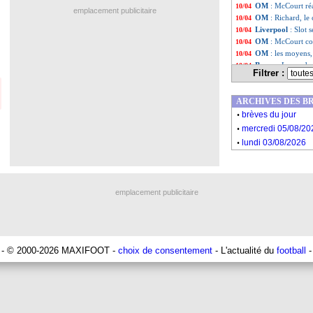
OM
: McCourt ré
10/04
emplacement publicitaire
OM
: Richard, l
10/04
Liverpool
: Slot 
10/04
OM
: McCourt co
10/04
OM
: les moyens,
10/04
Barça
: Lewando
10/04
Filtrer :
OM
: les premier
10/04
OM
: McCourt jus
10/04
ARCHIVES DES B
OM
: Richard no
10/04
.
PSG
: Ruiz trop 
10/04
brèves du jour
.
Coeff. UEFA
: la
10/04
mercredi 05/08/20
Real
: le club d
10/04
.
lundi 03/08/2026
Chelsea
: Enzo F
10/04
L1
: les 11 nomm
10/04
Bordeaux
: le cl
10/04
Santos
: Neymar e
10/04
emplacement publicitaire
OM
: un logo ab
10/04
Liste des brève
...
Liste des brèv
...
- © 2000-2026 MAXIFOOT -
choix de consentement
- L'actualité du
football
-