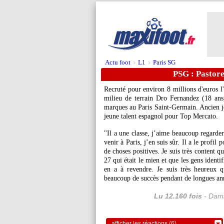
Actu foot
L1
Paris SG
>
>
PSG : Pastore
Recruté pour environ 8 millions d'euros l
milieu de terrain Dro Fernandez (18 ans,
marques au Paris Saint-Germain. Ancien jou
jeune talent espagnol pour Top Mercato.
"Il a une classe, j’aime beaucoup regarder
venir à Paris, j’en suis sûr. Il a le profi
de choses positives. Je suis très content 
27 qui était le mien et que les gens identif
en a à revendre. Je suis très heureux 
beaucoup de succès pendant de longues anné
Lu 12.160 fois
- Dami
afficher les réactions (6)