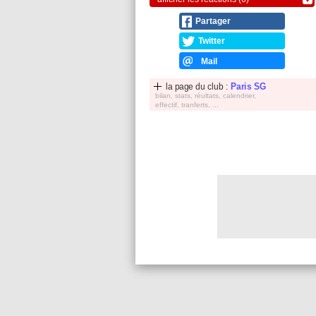
Partager
Twitter
Mail
la page du club :
Paris SG
bilan, stats, réultats, calendrier,
effectif, tranferts, ...