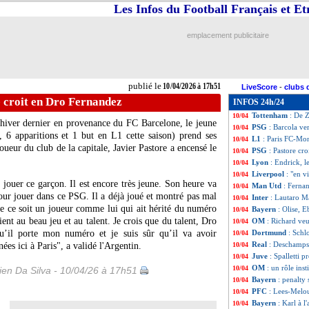
Les Infos du Football Français et E
PHOTO
: la ban
10/04
L1
: Paris FC 4-1
10/04
VIDEO
: l'ovati
10/04
emplacement publicitaire
Lyon
: Fonseca a
10/04
Real
: Di Meco cr
10/04
L1
: Marseille-Me
10/04
Uruguay
: Suarez
10/04
publié le
10/04/2026 à 17h51
LiveScore
-
clubs 
PSG
: Luis Enriq
10/04
 croit en Dro Fernandez
INFOS 24h/24
Atletico
: la plai
10/04
Tottenham
: De Z
10/04
'hiver dernier en provenance du FC Barcelone, le jeune
PSG
: Barcola ve
10/04
 6 apparitions et 1 but en L1 cette saison) prend ses
L1
: Paris FC-Mo
10/04
eur du club de la capitale, Javier Pastore a encensé le
PSG
: Pastore cr
10/04
Lyon
: Endrick, 
10/04
Liverpool
: "en v
10/04
 jouer ce garçon. Il est encore très jeune. Son heure va
Man Utd
: Ferna
10/04
l pour jouer dans ce PSG. Il a déjà joué et montré pas mal
Inter
: Lautaro M
10/04
que ce soit un joueur comme lui qui ait hérité du numéro
Bayern
: Olise, E
10/04
ient au beau jeu et au talent. Je crois que du talent, Dro
OM
: Richard veut
10/04
qu’il porte mon numéro et je suis sûr qu’il va avoir
Dortmund
: Schl
10/04
Real
: Deschamps s
es ici à Paris", a validé l'Argentin.
10/04
Juve
: Spalletti p
10/04
OM
: un rôle ins
10/04
en Da Silva - 10/04/26 à 17h51
Bayern
: penalty 
10/04
PFC
: Lees-Melou
10/04
Bayern
: Karl à l'
10/04