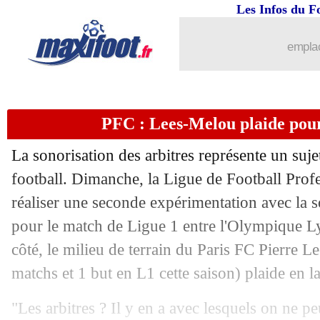
Les Infos du F
10/04
PSG
: Luis Enrique proche de prolong
emplac
10/04
Atletico
: la plainte du Barça, Simeone
10/04
Tottenham
: De Zerbi voulait Tel à l
PFC : Lees-Melou plaide pour
10/04
PSG
: Barcola vers un retour à Anfiel
La sonorisation des arbitres représente un su
10/04
L1
: Paris FC-Monaco, les compos
football. Dimanche, la Ligue de Football Profe
réaliser une seconde expérimentation avec la so
10/04
PSG
: Pastore croit en Dro Fernandez
pour le match de Ligue 1 entre l'Olympique L
côté, le milieu de terrain du Paris FC Pierre
Le
10/04
Lyon
: Endrick, le coup de pression d
matchs et 1 but en L1 cette saison) plaide en la
10/04
Liverpool
: "en vie", Slot y croit pour
"Les arbitres ? Il y en a avec lesquels on ne p