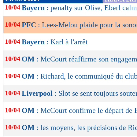
de
10/04
Bayern
: penalty sur Olise, Eberl calm
lecture
10/04
PFC
: Lees-Melou plaide pour la sono
OK
10/04
Bayern
: Karl à l'arrêt
10/04
OM
: McCourt réaffirme son engagem
10/04
OM
: Richard, le communiqué du clu
10/04
Liverpool
: Slot se sent toujours sout
10/04
OM
: McCourt confirme le départ de 
10/04
OM
: les moyens, les précisions de Ri