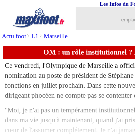
Les Infos du F
10/04
L1
: Marseille-Metz, les compos
emplac
10/04
Uruguay
: Suarez n'écarte pas un retou
>
>
Actu foot
L1
Marseille
10/04
PSG
: Luis Enrique proche de prolong
OM : un rôle institutionnel 
10/04
Atletico
: la plainte du Barça, Simeone
Ce vendredi, l'Olympique de Marseille a offic
10/04
Tottenham
: De Zerbi voulait Tel à l
nomination au poste de président de Stéphane 
fonctions en juillet prochain. Dans cette nouv
10/04
PSG
: Barcola vers un retour à Anfiel
dirigeant phocéen ne compte pas se contenter d'
10/04
L1
: Paris FC-Monaco, les compos
"Moi, je n'ai pas un tempérament institutionnel.
dans ma vie jusqu'à maintenant, quand j'ai pris 
10/04
PSG
: Pastore croit en Dro Fernandez
cœur de l'assumer complétement. Je n'ai jamai