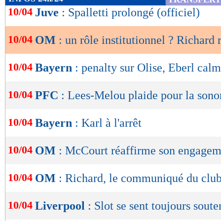
de
10/04
Juve
: Spalletti prolongé (officiel)
lecture
10/04
OM
: un rôle institutionnel ? Richard
OK
10/04
Bayern
: penalty sur Olise, Eberl calm
10/04
PFC
: Lees-Melou plaide pour la sono
10/04
Bayern
: Karl à l'arrêt
10/04
OM
: McCourt réaffirme son engagem
10/04
OM
: Richard, le communiqué du clu
10/04
Liverpool
: Slot se sent toujours sout