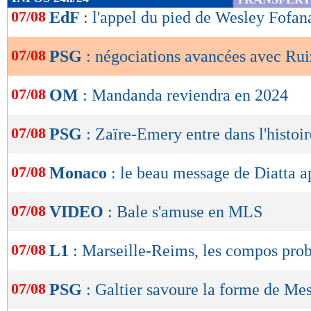
de
07/08
EdF
: l'appel du pied de Wesley Fofan
lecture
07/08
PSG
: négociations avancées avec Rui
OK
07/08
OM
: Mandanda reviendra en 2024
07/08
PSG
: Zaïre-Emery entre dans l'histoi
07/08
Monaco
: le beau message de Diatta a
07/08
VIDEO
: Bale s'amuse en MLS
07/08
L1
: Marseille-Reims, les compos pro
07/08
PSG
: Galtier savoure la forme de Mes