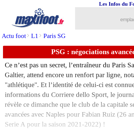
Les Infos du F
07/08
L1
: Rennes-Lorient, les compos
emplac
07/08
Nice
: déjà décisif, Ramsey savoure
>
>
Actu foot
L1
Paris SG
07/08
L1
: Toulouse 1-1 Nice (fini)
PSG : négociations avancée
07/08
Hellas
: Nice dans le coup pour Simeo
Ce n’est pas un secret, l’entraîneur du Paris 
07/08
Valence
: Guedes en PL pour 30 M€ ?
Galtier, attend encore un renfort par ligne, n
"athlétique". Et l’identité de celui-ci est conn
07/08
L1
: Montpellier-Troyes, les compos
informations du Corriere dello Sport, le jour
révèle ce dimanche que le club de la capitale 
07/08
L1
: Lille-Auxerre, les compos
avancées avec Naples pour Fabian Ruiz (26 an
Serie A pour la saison 2021-2022) !
07/08
L1
: Lens-Brest, les compos