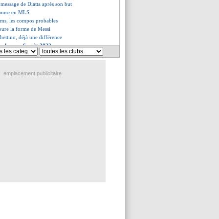
u message de Diatta après son but
'amuse en MLS
ims, les compos probables
voure la forme de Messi
chettino, déjà une différence
es du sam. 6 août 2022
es du ven. 5 août 2022
emplacement publicitaire