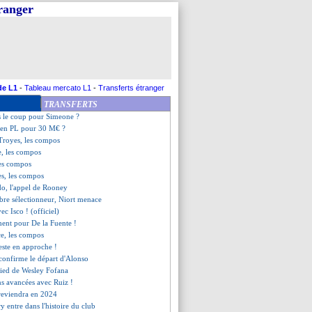
tranger
3-2 Troyes (fini)
t (fini)
antes (fini)
erre (fini)
la précision de Cheyrou
contente
nt, les compos
de L1
-
Tableau mercato L1
-
Transferts étranger
if, Ramsey savoure
TRANSFERTS
 Nice (fini)
s le coup pour Simeone ?
 en PL pour 30 M€ ?
Troyes, les compos
e, les compos
les compos
es, les compos
do, l'appel de Rooney
bre sélectionneur, Niort menace
ec Isco ! (officiel)
ment pour De la Fuente !
ce, les compos
ste en approche !
confirme le départ d'Alonso
 pied de Wesley Fofana
ns avancées avec Ruiz !
reviendra en 2024
y entre dans l'histoire du club