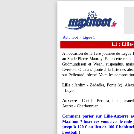
Actu foot
Ligue 1
>
L1 : Lille
A l'occasion de la 1ère journée de Ligue 
au Stade Pierre-Mauroy. Pour cette rencont
Gudmundsson et Weah, suspendus, mais a
Everton, Onana s'ajoute à la liste des ab
sur Pellenard, blessé. Voici les compositi
Lille
: Jardim - Zedadka, Fonte (c), Alex
- Bayo.
Auxerre
: Costil - Pereira, Jubal, Jean
Autret - Charbonnier.
Comment parier sur Lille-Auxerre av
Maxifoot ? Inscrivez-vous avec le co
jusqu’à 120 € au lieu de 100 € habituel
Football !