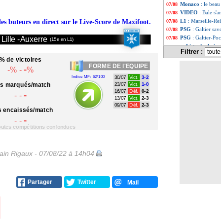
Monaco
: le bea
07/08
VIDEO
: Bale s
07/08
L1
: Marseille-Re
des buteurs en direct sur le Live-Score de Maxifoot.
07/08
PSG
: Galtier sa
07/08
PSG
: Galtier-Po
Lille -
Auxerre
07/08
(15e en L1)
Liste des brèv
...
Filtrer :
Liste des brèv
...
% de victoires
FORME
DE l'EQUIPE
-
-% -
%
Indice MF: 62/100
30/07
Vict.
3-2
ts
marqués/match
23/07
Vict.
1-0
16/07
Déf.
0-2
-
- -
13/07
Vict.
2-3
09/07
Déf.
2-3
s
encaissés/match
-
- -
toutes compétitions confondues
in Rigaux - 07/08/22 à 14h04
Partager
Twitter
Mail