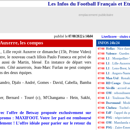
Les Infos du Football Français et E
L1
: Montpellier 
07/08
L1
: Lens 3-2 Bres
07/08
L1
: Angers 0-0 N
07/08
emplacement publicitaire
L1
: Lille 4-1 Aux
07/08
Lyon
: Dembélé, 
07/08
Nice
: Favre s'en 
07/08
L1
: Rennes-Lorie
07/08
publié le
07/08/2022 à 14h04
LiveScore
-
clubs 
Nice
: déjà décis
07/08
-Auxerre, les compos
INFOS 24h/24
L1
: Toulouse 1-1
07/08
Hellas
: Nice dan
07/08
1, Lille reçoit Auxerre ce dimanche (15h, Prime Video)
Valence
: Guedes
07/08
re, le nouveau coach lillois Paulo Fonseca est privé de
L1
: Montpellier-
07/08
ussi de Martin, blessé. En instance de départ vers
L1
: Lille-Auxerr
07/08
sents. Côté auxerrois, Jean-Marc Furlan ne peut compter
L1
: Lens-Brest, 
07/08
ons des deux équipes.
L1
: Angers-Nant
07/08
Man Utd
: Ronal
07/08
sandro, Djalo - André, Gomes - David, Cabella, Bamba
RD Congo
: Desa
07/08
Séville
: accord av
07/08
OM
: rebondisse
07/08
vier, Bernard - Touré (c), M'Changama - Hein, Sakhi,
L1
: Toulouse-Ni
07/08
Dortmund
: Mode
07/08
Chelsea
: Tuchel 
07/08
ec l'offre de Betway proposée exclusivement sur
EdF
: l'appel du
07/08
de promo : MAXIFOOT. Votre 1er pari est remboursé
PSG
: négociatio
07/08
OM
: Mandanda 
lement ! L’offre idéale pour parier sur le retour du
07/08
PSG
: Zaïre-Emer
07/08