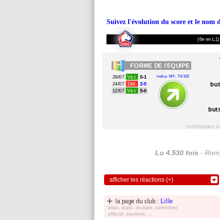
Suivez l'évolution du score et le nom 
(6e en L1)
FORME
DE l'EQUIPE
29/07
Vict.
0-1
Indice MF: 70/100
bu
24/07
Déf.
2-0
12/07
Vict.
5-0
but
statistiques 
Lu 4.530 fois
- Roma
afficher les réactions (+)
la page du club :
Lille
bilan, stats, réultats, calendrier,
effectif, tranferts, ...