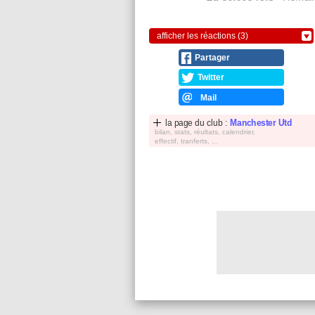
afficher les réactions (3)
Partager
Twitter
Mail
la page du club :
Manchester Utd
bilan, stats, réultats, calendrier,
effectif, tranferts, ...