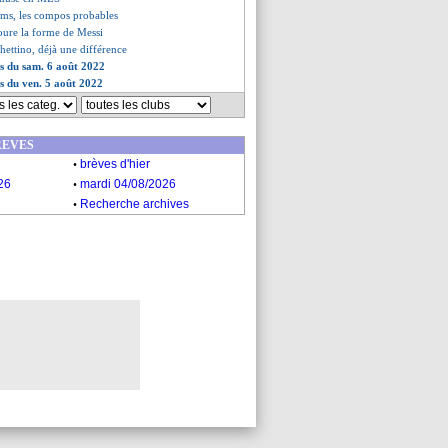
ims, les compos probables
voure la forme de Messi
chettino, déjà une différence
es du sam. 6 août 2022
es du ven. 5 août 2022
REVES
.
brèves d'hier
.
26
mardi 04/08/2026
.
Recherche archives