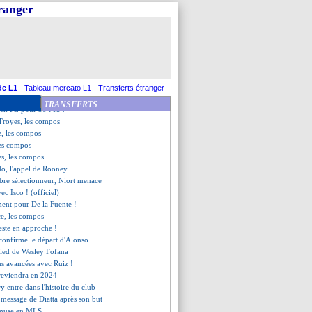
t (fini)
tranger
antes (fini)
erre (fini)
la précision de Cheyrou
contente
nt, les compos
if, Ramsey savoure
 Nice (fini)
de L1
-
Tableau mercato L1
-
Transferts étranger
s le coup pour Simeone ?
TRANSFERTS
 en PL pour 30 M€ ?
Troyes, les compos
e, les compos
les compos
es, les compos
do, l'appel de Rooney
bre sélectionneur, Niort menace
ec Isco ! (officiel)
ment pour De la Fuente !
ce, les compos
ste en approche !
confirme le départ d'Alonso
 pied de Wesley Fofana
ns avancées avec Ruiz !
reviendra en 2024
y entre dans l'histoire du club
u message de Diatta après son but
'amuse en MLS