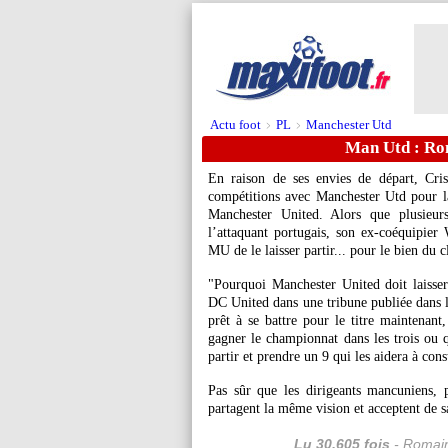
Actu foot
PL
Manchester Utd
>
>
Man Utd : Ron
En raison de ses envies de départ, Cri
compétitions avec Manchester Utd pour l
Manchester United. Alors que plusieur
l’attaquant portugais, son ex-coéquipie
MU de le laisser partir... pour le bien du c
"Pourquoi Manchester United doit laisser 
DC United dans une tribune publiée dans le
prêt à se battre pour le titre maintenant,
gagner le championnat dans les trois ou q
partir et prendre un 9 qui les aidera à cons
Pas sûr que les dirigeants mancuniens, p
partagent la même vision et acceptent de 
Lu 30.605 fois
- Romain