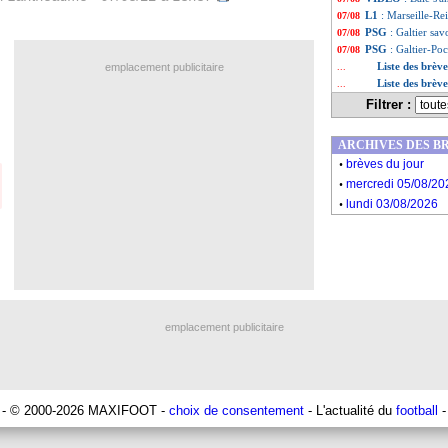
L1
: Marseille-Re
07/08
PSG
: Galtier sa
07/08
PSG
: Galtier-Po
07/08
Liste des brèv
emplacement publicitaire
...
Liste des brèv
...
Filtrer :
ARCHIVES DES B
.
brèves du jour
.
mercredi 05/08/20
.
lundi 03/08/2026
emplacement publicitaire
- © 2000-2026 MAXIFOOT -
choix de consentement
- L'actualité du
football
-