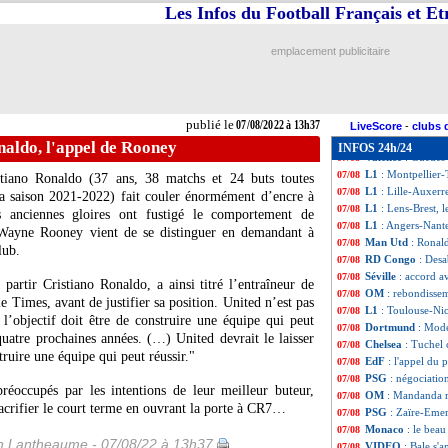
L1
: Lens 3-2 Bres
07/08
Les Infos du Football Français et E
L1
: Angers 0-0 N
07/08
L1
: Lille 4-1 Aux
07/08
emplacement publicitaire
Lyon
: Dembélé, 
07/08
Nice
: Favre s'en 
07/08
L1
: Rennes-Lorie
07/08
Nice
: déjà décis
07/08
publié le
07/08/2022 à 13h37
L1
: Toulouse 1-1
07/08
LiveScore
-
clubs 
Hellas
: Nice dan
07/08
aldo, l'appel de Rooney
INFOS 24h/24
Valence
: Guedes
07/08
L1
: Montpellier-
07/08
stiano Ronaldo (37 ans, 38 matchs et 24 buts toutes
L1
: Lille-Auxerr
07/08
a saison 2021-2022) fait couler énormément d’encre à
L1
: Lens-Brest, 
07/08
s anciennes gloires ont fustigé le comportement de
L1
: Angers-Nant
07/08
r Wayne Rooney vient de se distinguer en demandant à
Man Utd
: Ronal
07/08
lub.
RD Congo
: Desa
07/08
Séville
: accord av
07/08
partir Cristiano Ronaldo, a ainsi titré l’entraîneur de
OM
: rebondisse
07/08
 Times, avant de justifier sa position. United n’est pas
L1
: Toulouse-Ni
07/08
 l’objectif doit être de construire une équipe qui peut
Dortmund
: Mode
07/08
uatre prochaines années. (…) United devrait le laisser
Chelsea
: Tuchel 
07/08
truire une équipe qui peut réussir."
EdF
: l'appel du
07/08
PSG
: négociatio
07/08
réoccupés par les intentions de leur meilleur buteur,
OM
: Mandanda 
07/08
sacrifier le court terme en ouvrant la porte à CR7…
PSG
: Zaïre-Emer
07/08
Monaco
: le bea
07/08
 Lantheaume - 07/08/22 à 13h37
VIDEO
: Bale s
07/08