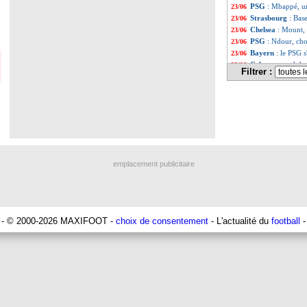
PSG
: Mbappé, un
23/06
Strasbourg
: Base
23/06
Chelsea
: Mount,
23/06
PSG
: Ndour, ch
23/06
Bayern
: le PSG 
23/06
Celta
: accord de
23/06
Filtrer :
Sondage MF
: L.
23/06
PSG
: Messi évoq
23/06
Allemagne
: rac
23/06
Lens
: Spierings 
23/06
Nantes
: Castellet
23/06
Nice
: Atal survei
23/06
Brest
: Nantes pe
23/06
Fenerbahçe
: ava
23/06
emplacement publicitaire
Milan
: Tonali à 
23/06
Liverpool
: Carva
23/06
Lens
: un ancien 
23/06
Lyon
: Lorient ve
23/06
Lille
: une menac
23/06
- © 2000-2026 MAXIFOOT -
choix de consentement
- L'actualité du
football
-
Chelsea
: c'est i
23/06
PSG
: Paredes éc
23/06
Milan
: Lukaku pré
23/06
OM
: Gallardo, R
23/06
Real
: Pérez déte
23/06
OM
: Longoria, ç
23/06
Leipzig
: Baumgar
23/06