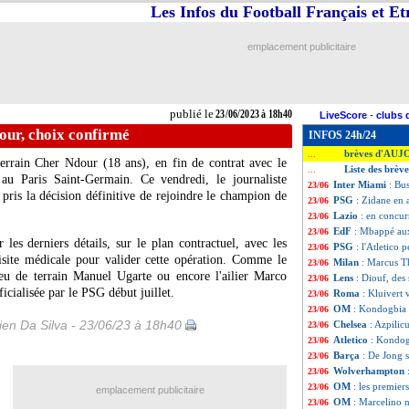
Les Infos du Football Français et E
emplacement publicitaire
publié le
23/06/2023 à 18h40
LiveScore
-
clubs 
our, choix confirmé
INFOS 24h/24
brèves d'AUJ
...
terrain Cher Ndour (18 ans), en fin de contrat avec le
Liste des brèv
...
au Paris Saint-Germain. Ce vendredi, le journaliste
Inter Miami
: Bus
23/06
pris la décision définitive de rejoindre le champion de
PSG
: Zidane en
23/06
Lazio
: en concur
23/06
EdF
: Mbappé aux
23/06
 les derniers détails, sur le plan contractuel, avec les
PSG
: l'Atletico 
23/06
visite médicale pour valider cette opération. Comme le
Milan
: Marcus Th
23/06
ieu de terrain Manuel Ugarte ou encore l'ailier Marco
Lens
: Diouf, des
23/06
ficialisée par le PSG début juillet.
Roma
: Kluivert
23/06
OM
: Kondogbia i
23/06
en Da Silva - 23/06/23 à 18h40
Chelsea
: Azpilic
23/06
Atletico
: Kondog
23/06
Barça
: De Jong s
23/06
Wolverhampton
23/06
OM
: les premier
23/06
emplacement publicitaire
OM
: Marcelino 
23/06