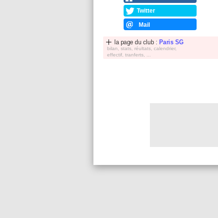
Twitter
Mail
la page du club :
Paris SG
bilan, stats, réultats, calendrier,
effectif, tranferts, ...