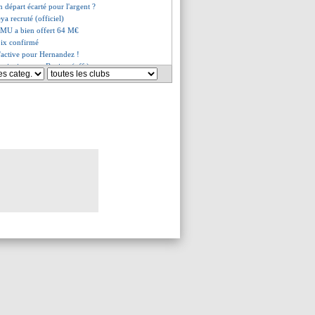
 départ écarté pour l'argent ?
ya recruté (officiel)
 MU a bien offert 64 M€
oix confirmé
s'active pour Hernandez !
 principe avec Benitez (off.)
 Enrique au PSG, ça vous plaît
ue une cassure avec les fans
isme, Moukoko hausse le ton
jusqu'en 2027 (officiel)
to a la cote à l'étranger
llé par le Bayern
nse aussi à Honorat
ntage Séville pour Güler ?
Newcastle, c'est bouclé !
lho va être prêté à Leipzig
Rennais dans le viseur
ut négocier pour Faivre
e saoudienne pour Fonseca ?
mminent pour Nicolas Jackson !
arte une option pour son futur
férerait rester à l'Inter
iolo pointe Longoria du doigt
rminé à signer Mbappé ?
a a chauffé avec des fans
tner débarque ! (officiel)