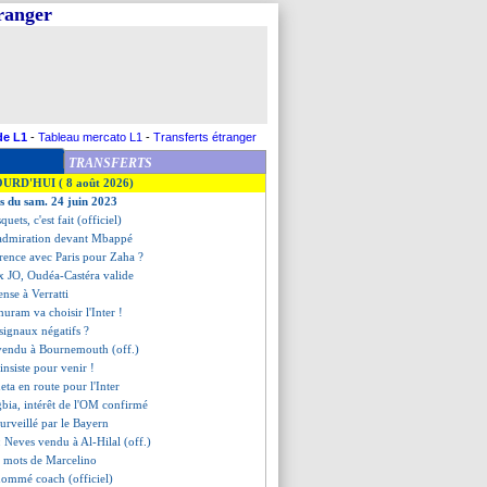
tranger
de L1
-
Tableau mercato L1
-
Transferts étranger
TRANSFERTS
OURD'HUI ( 8 août 2026)
es du sam. 24 juin 2023
quets, c'est fait (officiel)
 admiration devant Mbappé
rence avec Paris pour Zaha ?
 JO, Oudéa-Castéra valide
pense à Verratti
uram va choisir l'Inter !
 signaux négatifs ?
 vendu à Bournemouth (off.)
nsiste pour venir !
ueta en route pour l'Inter
bia, intérêt de l'OM confirmé
urveillé par le Bayern
: Neves vendu à Al-Hilal (off.)
s mots de Marcelino
nommé coach (officiel)