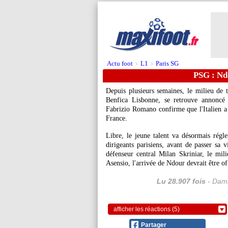
Actu foot
L1
Paris SG
>
>
PSG : Nd
Depuis plusieurs semaines, le milieu de 
Benfica Lisbonne, se retrouve annoncé 
Fabrizio Romano confirme que l'Italien a 
France.
Libre, le jeune talent va désormais régler
dirigeants parisiens, avant de passer sa 
défenseur central Milan Skriniar, le mil
Asensio, l'arrivée de Ndour devrait être of
Lu 28.907 fois
- Dami
afficher les réactions (5)
Partager