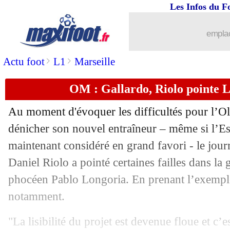
Les Infos du F
23/06
Celta
: accord de principe avec Benitez
emplac
23/06
Sondage MF
: L. Enrique au PSG, ça 
>
>
Actu foot
L1
Marseille
23/06
PSG
: Messi évoque une cassure avec 
OM : Gallardo, Riolo pointe L
23/06
Allemagne
: racisme, Moukoko hausse
Au moment d'évoquer les difficultés pour l’O
23/06
Lens
: Spierings jusqu'en 2027 (officie
dénicher son nouvel entraîneur – même si l’E
maintenant considéré en grand favori - le jour
23/06
Nantes
: Castelletto a la cote à l'étran
Daniel Riolo a pointé certaines failles dans la 
phocéen Pablo Longoria. En prenant l’exempl
23/06
Nice
: Atal surveillé par le Bayern
notamment.
23/06
Brest
: Nantes pense aussi à Honorat
"La lisibilité du projet est devenue floue et c’e