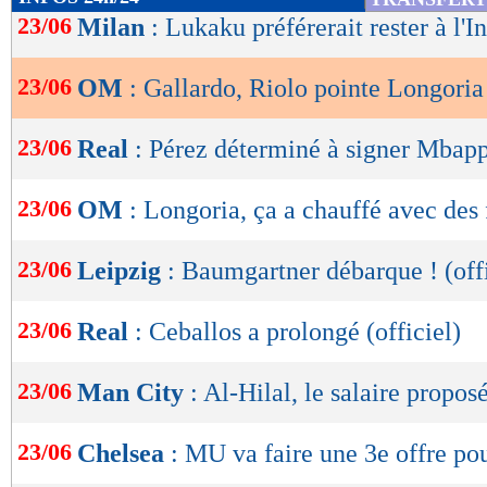
Fonseca également et finalement, il se rend co
de
23/06
Milan
: Lukaku préférerait rester à l'In
lecture
échapper à son monde à lui et à ses réseaux", a
23/06
OM
: Gallardo, Riolo pointe Longoria
OK
Lu 28.558 fois
- Alexis Goudlijian
23/06
Real
: Pérez déterminé à signer Mbap
23/06
OM
: Longoria, ça a chauffé avec des 
23/06
Leipzig
: Baumgartner débarque ! (offi
23/06
Real
: Ceballos a prolongé (officiel)
23/06
Man City
: Al-Hilal, le salaire propos
23/06
Chelsea
: MU va faire une 3e offre p