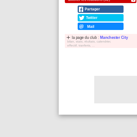
Partager
Twitter
Mail
la page du club :
Manchester City
bilan, stats, réultats, calendrier,
effectif, tranferts, ...