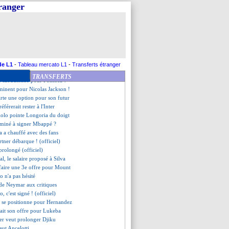
jusqu'en 2027 (officiel)
tranger
to a la cote à l'étranger
llé par le Bayern
nse aussi à Honorat
ntage Séville pour Güler ?
Newcastle, c'est bouclé !
lho va être prêté à Leipzig
Rennais dans le viseur
de L1
-
Tableau mercato L1
-
Transferts étranger
ut négocier pour Faivre
TRANSFERTS
e saoudienne pour Fonseca ?
mminent pour Nicolas Jackson !
arte une option pour son futur
férerait rester à l'Inter
iolo pointe Longoria du doigt
rminé à signer Mbappé ?
a a chauffé avec des fans
tner débarque ! (officiel)
prolongé (officiel)
lal, le salaire proposé à Silva
faire une 3e offre pour Mount
o n'a pas hésité
 de Neymar aux critiques
o, c'est signé ! (officiel)
e se positionne pour Hernandez
fait son offre pour Lukeba
ler veut prolonger Djiku
ut Ancelotti