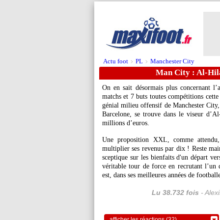
Actu foot
PL
Manchester City
>
>
Man City : Al-Hila
On en sait désormais plus concernant l
matchs et 7 buts toutes compétitions cette
génial milieu offensif de Manchester City,
Barcelone, se trouve dans le viseur d’Al-
millions d’euros.
Une proposition XXL, comme attendu, 
multiplier ses revenus par dix ! Reste mai
sceptique sur les bienfaits d'un départ ver
véritable tour de force en recrutant l’un
est, dans ses meilleures années de football
Lu 38.732 fois
- Alex
afficher les réactions (32)