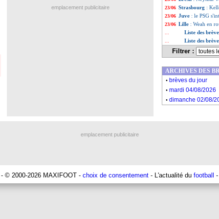
emplacement publicitaire
Strasbourg
: Kell
23/06
Juve
: le PSG s'in
23/06
Lille
: Weah en ro
23/06
Liste des brève
...
Liste des brèv
...
Filtrer :
ARCHIVES DES B
.
brèves du jour
.
mardi 04/08/2026
.
dimanche 02/08/2
emplacement publicitaire
- © 2000-2026 MAXIFOOT -
choix de consentement
- L'actualité du
football
-