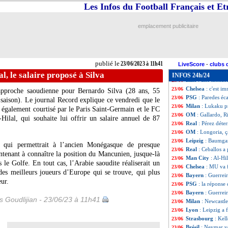
Lens
: Spierings 
23/06
Les Infos du Football Français et E
Nantes
: Castellet
23/06
Nice
: Atal survei
23/06
emplacement publicitaire
Brest
: Nantes pe
23/06
Fenerbahçe
: ava
23/06
Milan
: Tonali à 
23/06
Liverpool
: Carva
23/06
publié le
23/06/2023 à 11h41
Lens
: un ancien 
23/06
LiveScore
-
clubs 
Lyon
: Lorient ve
23/06
l, le salaire proposé à Silva
INFOS 24h/24
Lille
: une menac
23/06
Chelsea
: c'est i
23/06
’approche saoudienne pour Bernardo
Silva
(28 ans, 55
PSG
: Paredes éc
23/06
 saison). Le journal Record explique ce vendredi que le
Milan
: Lukaku pré
23/06
 également courtisé par le Paris Saint-Germain et le FC
OM
: Gallardo, R
23/06
Hilal, qui souhaite lui offrir un salaire annuel de 87
Real
: Pérez déte
23/06
OM
: Longoria, ç
23/06
Leipzig
: Baumgar
23/06
qui permettrait à l’ancien Monégasque de presque
Real
: Ceballos a 
23/06
ntenant à connaître la position du Mancunien, jusque-là
Man City
: Al-Hi
23/06
s le Golfe. En tout cas, l’Arabie saoudite réaliserait un
Chelsea
: MU va 
23/06
 des meilleurs joueurs d’Europe qui se trouve, qui plus
Bayern
: Guerreir
23/06
eur.
PSG
: la réponse
23/06
Bayern
: Guerreir
23/06
is Goudlijian - 23/06/23 à 11h41
Milan
: Newcastl
23/06
Lyon
: Leipzig a 
23/06
Strasbourg
: Kel
23/06
Brésil
: Neymar ve
23/06