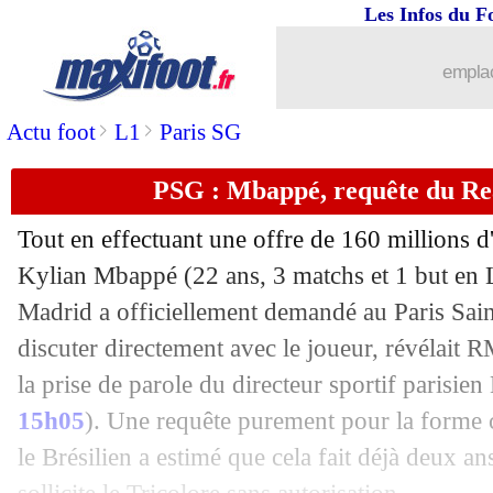
Les Infos du F
25/08
Bordeaux
: le milieu Fransergio a sign
emplac
25/08
Reims
: Kutesa prêté en Belgique (offi
>
>
Actu foot
L1
Paris SG
25/08
Leipzig
: Sørloth à la Real Sociedad (o
PSG : Mbappé, requête du Rea
25/08
LdC
: Shakhtar-Monaco, les compos
Tout en effectuant une offre de 160 millions d'
25/08
Arsenal
: Torreira prêté à la Fiorentina
Kylian Mbappé (22 ans, 3 matchs et 1 but en L1
Madrid a officiellement demandé au Paris Sain
25/08
Bordeaux
: Basic rejoint la Lazio (offi
discuter directement avec le joueur, révélait 
la prise de parole du directeur sportif parisie
25/08
EdF
: Diaby se sent prêt pour les Bleu
15h05
). Une requête purement pour la forme c
le Brésilien a estimé que cela fait déjà deux a
25/08
Real
: Mbappé, une "réponse grossièr