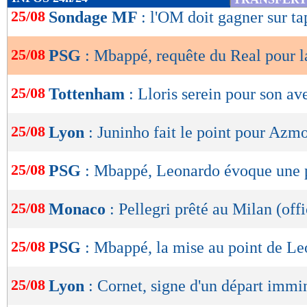
de
25/08
Sondage MF
: l'OM doit gagner sur tap
lecture
25/08
PSG
: Mbappé, requête du Real pour 
OK
25/08
Tottenham
: Lloris serein pour son av
25/08
Lyon
: Juninho fait le point pour Azm
25/08
PSG
: Mbappé, Leonardo évoque une
25/08
Monaco
: Pellegri prêté au Milan (offi
25/08
PSG
: Mbappé, la mise au point de Le
25/08
Lyon
: Cornet, signe d'un départ immi