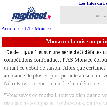
Les Infos du F
25/08
Man City
: l'avertissement de Guardio
emplac
25/08
All. (Cpe)
: le 12-0 du Bayern !
>
>
Actu foot
L1
Monaco
25/08
Dortmund
: Delaney rejoint Séville (o
Monaco : la mise au poi
25/08
Lyon
: Aulas garde espoir pour Onana
19e de Ligue 1 et sur une série de 3 défaites c
25/08
L2
: Ajaccio s'offre Caen
compétitions confondues, l’AS Monaco éprouve
durant ce début de saison. Alors que certaine
25/08
Bordeaux
: le milieu Fransergio a sign
ambiance de plus en plus pesante au sein du ves
Niko Kovac a tenu à éteindre la polémique.
25/08
Reims
: Kutesa prêté en Belgique (offi
"Vous savez en football, tout va bien quand v
25/08
Leipzig
: Sørloth à la Real Sociedad (o
résultats ne sont pas au rendez-vous, on trouve