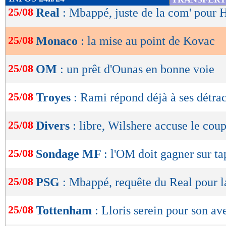
de
25/08
Real
: Mbappé, juste de la com' pour 
lecture
25/08
Monaco
: la mise au point de Kovac
OK
25/08
OM
: un prêt d'Ounas en bonne voie
25/08
Troyes
: Rami répond déjà à ses détrac
25/08
Divers
: libre, Wilshere accuse le coup
25/08
Sondage MF
: l'OM doit gagner sur tap
25/08
PSG
: Mbappé, requête du Real pour 
25/08
Tottenham
: Lloris serein pour son av