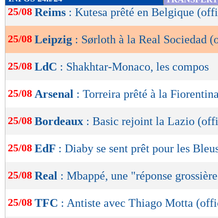
de
25/08
Reims
: Kutesa prêté en Belgique (offi
lecture
25/08
Leipzig
: Sørloth à la Real Sociedad (o
OK
25/08
LdC
: Shakhtar-Monaco, les compos
25/08
Arsenal
: Torreira prêté à la Fiorentina
25/08
Bordeaux
: Basic rejoint la Lazio (offi
25/08
EdF
: Diaby se sent prêt pour les Bleu
25/08
Real
: Mbappé, une "réponse grossièr
25/08
TFC
: Antiste avec Thiago Motta (offi