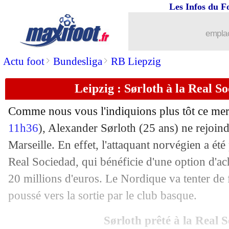
Les Infos du F
emplac
>
>
Actu foot
Bundesliga
RB Liepzig
...
brèves d'AUJOURD'HUI ( 7 août 202
Leipzig : Sørloth à la Real So
...
Liste des brèves du jeu. 26 août 2021
Comme nous vous l'indiquions plus tôt ce mer
25/08
Monaco
: K. Volland - "très dur"
11h36
), Alexander Sørloth (25 ans) ne rejoin
Marseille. En effet, l'attaquant norvégien a été
25/08
LdC
: Shakhtar 2-2 ap Monaco (ASM 
Real Sociedad, qui bénéficie d'une option d'ac
20 millions d'euros. Le Nordique va tenter de f
25/08
Lyon
: Bosz confirme son intérêt pou
poussé vers la sortie par le club basque.
25/08
Ang. (Cpe)
: Arsenal et Aubameyang c
Sørloth prêté à la Real 