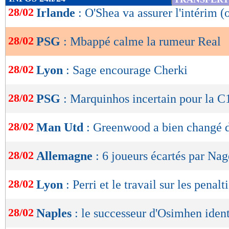
de
28/02
Irlande
: O'Shea va assurer l'intérim (o
lecture
28/02
PSG
: Mbappé calme la rumeur Real
OK
28/02
Lyon
: Sage encourage Cherki
28/02
PSG
: Marquinhos incertain pour la C
28/02
Man Utd
: Greenwood a bien changé d
28/02
Allemagne
: 6 joueurs écartés par Na
28/02
Lyon
: Perri et le travail sur les penalt
28/02
Naples
: le successeur d'Osimhen ident