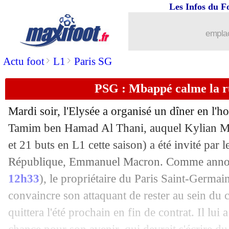
Les Infos du F
28/02
PSG
: Osimhen et Leao, pas des priori
emplac
28/02
VIDEO
: ça va mal pour les Bleues...
>
>
Actu foot
L1
Paris SG
28/02
Ita.
: triplé d'Osimhen, réveil brutal d
PSG : Mbappé calme la 
28/02
VIDEO
: Bonmati punit logiquement 
Mardi soir, l'Elysée a organisé un dîner en l'h
28/02
Bordeaux
: Elis est sorti du coma artif
Tamim ben Hamad Al Thani, auquel Kylian
M
et 21 buts en L1 cette saison) a été invité par l
28/02
PSG
: Rico proche d'un retour sur les t
République, Emmanuel Macron. Comme anno
12h33
), le propriétaire du Paris Saint-Germai
28/02
LdN (f)
: Espagne-France, les compos
convaincre son attaquant de rester au sein du cl
quittera l'été prochain en fin de contrat. Il lu
28/02
Cameroun
: Song n'est plus le sélecti