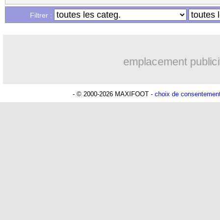
...
Liste des brèves du mar. 27 février 20
Filtrer :
...
Liste des brèves du lun. 26 février 202
emplacement publici
- © 2000-2026 MAXIFOOT -
choix de consentemen