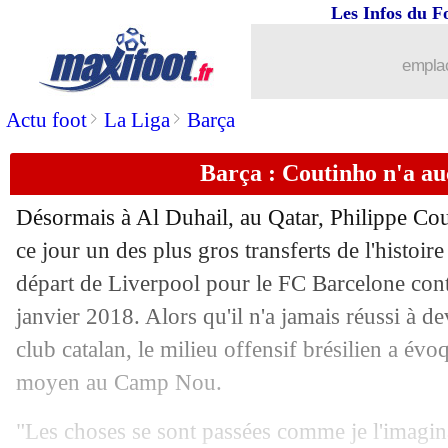
Les Infos du F
28/02
Man Utd
: Ten Hag pas inquiet pour s
emplac
28/02
Dortmund
: un intérêt pour Nagelsma
>
>
Actu foot
La Liga
Barça
28/02
Inter Miami
: Messi, le gros regret de
Barça : Coutinho n'a au
28/02
Irlande
: O'Shea va assurer l'intérim (o
Désormais à Al Duhail, au Qatar, Philippe Co
28/02
PSG
: Mbappé calme la rumeur Real
ce jour un des plus gros transferts de l'histoire
départ de Liverpool pour le FC Barcelone cont
28/02
Lyon
: Sage encourage Cherki
janvier 2018. Alors qu'il n'a jamais réussi à d
club catalan, le milieu offensif brésilien a év
28/02
PSG
: Marquinhos incertain pour la C
moyen au Camp Nou.
28/02
Man Utd
: Greenwood a bien changé d
"Les choses se sont passées comme je l'imagin