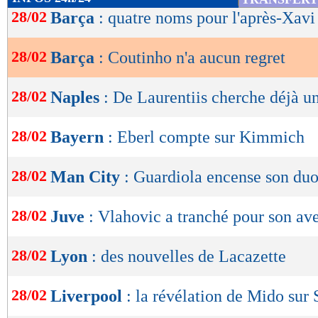
de
28/02
Barça
: quatre noms pour l'après-Xavi
lecture
28/02
Barça
: Coutinho n'a aucun regret
OK
28/02
Naples
: De Laurentiis cherche déjà u
28/02
Bayern
: Eberl compte sur Kimmich
28/02
Man City
: Guardiola encense son du
28/02
Juve
: Vlahovic a tranché pour son av
28/02
Lyon
: des nouvelles de Lacazette
28/02
Liverpool
: la révélation de Mido sur 