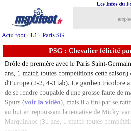
Les Infos du F
emplac
>
>
Actu foot
L1
Paris SG
PSG : Chevalier félicité p
Drôle de première avec le Paris Saint-Germa
ans, 1 match toutes compétitions cette saison
d'Europe (2-2, 4-3 tab). Le gardien tricolore a
de se rendre coupable d'une grosse faute de m
Spurs (
voir la vidéo
), mais il a fini par se rat
au but en repoussant la tentative de Micky va
Marquinhos
(31 ans, 1 match toutes compétition