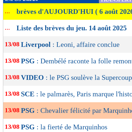
de
...
brèves d'AUJOURD'HUI ( 6 août 202
lecture
OK
...
Liste des brèves du jeu. 14 août 2025
13/08
Liverpool
: Leoni, affaire conclue
13/08
PSG
: Dembélé raconte la folle remon
13/08
VIDEO
: le PSG soulève la Supercoup
13/08
SCE
: le palmarès, Paris marque l'hist
13/08
PSG
: Chevalier félicité par Marquinh
13/08
PSG
: la fierté de Marquinhos