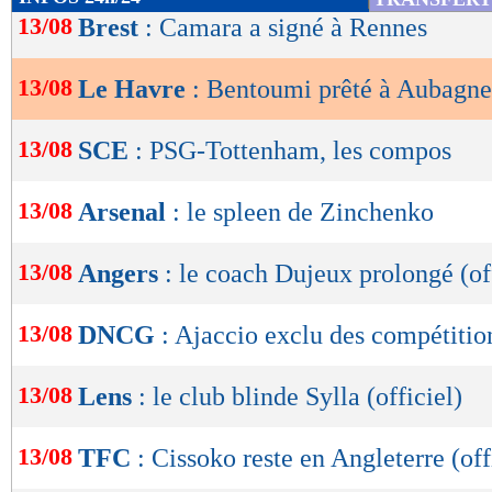
de
13/08
Brest
: Camara a signé à Rennes
lecture
13/08
Le Havre
: Bentoumi prêté à Aubagne 
OK
13/08
SCE
: PSG-Tottenham, les compos
13/08
Arsenal
: le spleen de Zinchenko
13/08
Angers
: le coach Dujeux prolongé (of
13/08
DNCG
: Ajaccio exclu des compétitio
13/08
Lens
: le club blinde Sylla (officiel)
13/08
TFC
: Cissoko reste en Angleterre (off
Lu 3.786 fois
- Romain Rigaux -