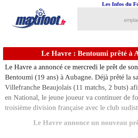
Les Infos du F
13/08
PSG
: Chevalier félicité par Marquinh
emplac
13/08
PSG
: la fierté de Marquinhos
13/08
VIDEO
: l'arrêt décisif de Chevalier !
Le Havre : Bentoumi prêté à A
13/08
SCE
: PSG 2-2 (4-3 tab) Tottenham (fi
Le Havre a annoncé ce mercredi le prêt de so
13/08
VIDEO
: folie à Udine, Ramos égalise
Bentoumi (19 ans) à Aubagne. Déjà prêté la s
Villefranche Beaujolais (11 matchs, 2 buts) afi
13/08
VIDEO
: Lee relance PSG à la 85e !
en National, le jeune joueur va continuer de f
troisième division française avec le club sudist
13/08
Barça
: Joan Garcia finalement inscrit
Le Havre annonce un nouveau pr
13/08
Brest
: Camara à Rennes, c'est fait (off