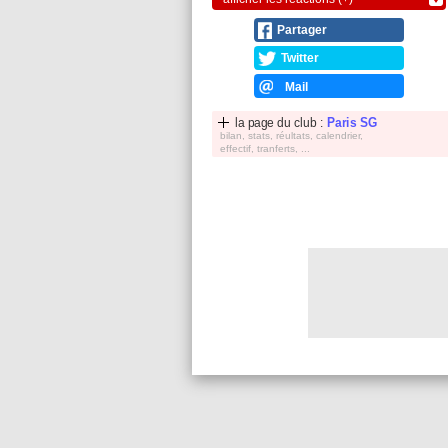
Partager
Twitter
Mail
la page du club :
Paris SG
bilan, stats, réultats, calendrier,
effectif, tranferts, ...