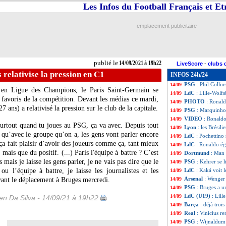
Les Infos du Football Français et E
PSG
: Mbappé, Le
14/09
Atletico
: Griezm
14/09
VIDEO
: Müller 
14/09
emplacement publicitaire
Real
: le Ballon 
14/09
Man Utd
: une p
14/09
PSG
: le trio off
14/09
L2
: Ajaccio fait 
14/09
publié le
14/09/2021 à 19h22
LiveScore
-
clubs 
LdC
: MU battu m
14/09
relativise la pression en C1
INFOS 24h/24
Barça
: Koeman, 
14/09
PSG
: Phil Collin
14/09
 en Ligue des Champions, le Paris Saint-Germain se
LdC
: Lille-Wolf
14/09
favoris de la compétition. Devant les médias ce mardi,
PHOTO
: Ronal
14/09
 ans) a relativisé la pression sur le club de la capitale.
PSG
: Marquinhos
14/09
VIDEO
: Ronald
14/09
 surtout quand tu joues au PSG, ça va avec. Depuis tout
Lyon
: les Brésil
14/09
i qu’avec le groupe qu’on a, les gens vont parler encore
LdC
: Pochettino
14/09
ça fait plaisir d’avoir des joueurs comme ça, tant mieux
LdC
: Ronaldo ég
14/09
mais que du positif. (...) Paris l'équipe à battre ? C’est
Dortmund
: Man 
14/09
 mais je laisse les gens parler, je ne vais pas dire que le
PSG
: Kehrer se l
14/09
 l’équipe à battre, je laisse les journalistes et les
LdC
: Kaká voit 
14/09
Arsenal
: Wenger 
avant le déplacement à Bruges mercredi.
14/09
PSG
: Bruges a u
14/09
LdC (U19)
: Lill
14/09
n Da Silva - 14/09/21 à 19h22
Barça
: déjà troi
14/09
Real
: Vinicius 
14/09
PSG
: Wijnaldum
14/09