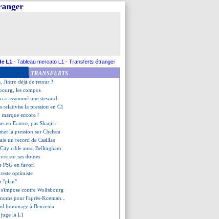
tranger
onardo tacle encore le Real !
ann, les attentes de Simeone
fait encore mal au Barça
d'Or, Benzema en rêve
remière depuis 138 matchs
ensif, Pochettino reste flou
chuter le Paris FC
de L1
-
Tableau mercato L1
-
Transferts étranger
algré CR7, Séville en échec
TRANSFERTS
la réponse de Laporta
s, l'intro déjà de retour ?
sbourg, les compos
do a assommé une steward
 relativise la pression en C1
o marque encore !
iens en Ecosse, pas Shaqiri
 met la pression sur Chelsea
ale un record de Casillas
City cible aussi Bellingham
ivre sur ses doutes
le PSG en favori
reste optimiste
n "plan"
e s'impose contre Wolfsbourg
s noms pour l'après-Koeman...
rend hommage à Benzema
 juge la L1