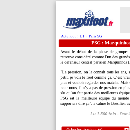
Actu foot
L1
Paris SG
>
>
PSG : Marquinhos 
Avant le début de la phase de groupes
retrouve considéré comme l'un des grands 
le défenseur central parisien Marquinhos (27
"La pression, on la connaît tous les ans,
petit, je vois le foot comme ça. C’est vra
plus et vouloir regarder nos matchs. Mais 
pour nous, il n’y a pas de pression en plus 
sûr qu’on fait partie des meilleures équipes
PSG est la meilleure équipe du monde ou
supporters dire ça", a calmé le Brésilien 
Lu 1.560 fois
- Damie
afficher les réactions (+)