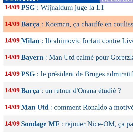
de
14/09
PSG
: Wijnaldum juge la L1
lecture
14/09
Barça
: Koeman, ça chauffe en couliss
OK
14/09
Milan
: Ibrahimovic forfait contre Li
14/09
Bayern
: Man Utd calmé pour Goretz
14/09
PSG
: le président de Bruges admirati
14/09
Barça
: un retour d'Onana étudié ?
14/09
Man Utd
: comment Ronaldo a motivé 
14/09
Sondage MF
: rejouer Nice-OM, ça pa