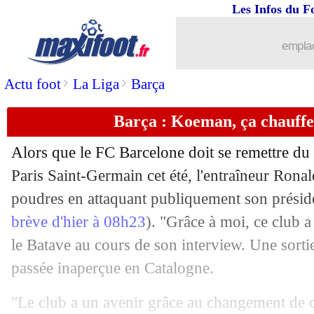
Les Infos du F
14/09
PSG
: Phil Collins, l'intro déjà de reto
emplac
14/09
LdC
: Lille-Wolfsbourg, les compos
>
>
Actu foot
La Liga
Barça
14/09
PHOTO
: Ronaldo a assommé une st
Barça : Koeman, ça chauffe e
14/09
PSG
: Marquinhos relativise la pressi
Alors que le FC Barcelone doit se remettre du
14/09
VIDEO
: Ronaldo marque encore !
Paris Saint-Germain cet été, l'entraîneur Ron
poudres en attaquant publiquement son présid
14/09
Lyon
: les Brésiliens en Ecosse, pas Sh
brève d'hier à 08h23
). "Grâce à moi, ce club 
le Batave au cours de son interview. Une sorti
14/09
LdC
: Pochettino met la pression sur 
passée inaperçue en Catalogne.
14/09
LdC
: Ronaldo égale un record de Casi
"Le club a un avenir grâce au changement de c