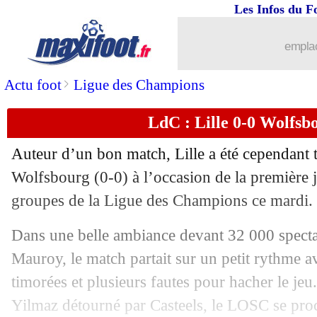
Les Infos du F
emplac
>
Actu foot
Ligue des Champions
LdC : Lille 0-0 Wolfsbo
Auteur d’un bon match, Lille a été cependant 
Wolfsbourg (0-0) à l’occasion de la première 
groupes de la Ligue des Champions ce mardi.
Dans une belle ambiance devant 32 000 specta
Mauroy, le match partait sur un petit rythme a
timorées et plusieurs fautes pour hacher le je
Yilmaz détourné par Casteels, le LOSC se proc