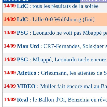
de
14/09
LdC
: tous les résultats de la soirée
le camp adverse. Puis le match connaissait un 
lecture
de Brooks, sanctionné d’un second carton jau
14/09
LdC
: Lille 0-0 Wolfsbourg (fini)
OK
!
14/09
PSG
: Leonardo ne voit pas Mbappé pa
En infériorité numérique, les Loups subissaie
sortait le grand jeu sur une frappe lointaine d
14/09
Man Utd
: CR7-Fernandes, Solskjaer 
portant de Yilmaz. Lors d'ultimes minutes crisp
penalty dans un premier temps pour une faut
14/09
PSG
: Mbappé, Leonardo tacle encore 
l'annulait finalement en signalant un coup-fra
14/09
Atletico
: Griezmann, les attentes de
effectivement en dehors de la surface. Un nul f
14/09
VIDEO
: Müller fait encore mal au B
Résultats Ligue des Ch
14/09
Real
: le Ballon d'Or, Benzema en rêv
Lille
Wolfsbo
-