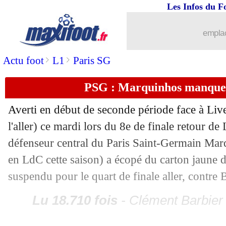
12/03
PSG
: Luis Enrique, Riolo change son
Les Infos du F
12/03
PSG
: la belle stat de Donnarumma a
emplac
>
>
Actu foot
L1
Paris SG
12/03
Valladolid
: l'ex-Lyonnais Henrique si
PSG : Marquinhos manquera
12/03
PSG
: Riolo veut croire au sacre en L
Averti en début de seconde période face à Live
12/03
PSG
: Gourvennec tire son chapeau
l'aller) ce mardi lors du 8e de finale retour d
défenseur central du Paris Saint-Germain
Mar
12/03
PSG
: Marquinhos a motivé Donnar
en LdC cette saison) a écopé du carton jaune d
12/03
Bayern
: Kompany refuse de s'enflam
suspendu pour le quart de finale aller, contre 
Lu 18.710 fois
- Clément Barbier 
12/03
PSG
: Ménez a été viré d'Anfield