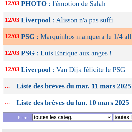
OK
12/03
PHOTO
: l'émotion de Salah
12/03
Liverpool
: Alisson n'a pas suffi
12/03
PSG
: Marquinhos manquera le 1/4 all
12/03
PSG
: Luis Enrique aux anges !
12/03
Liverpool
: Van Dijk félicite le PSG
...
Liste des brèves du mar. 11 mars 2025
...
Liste des brèves du lun. 10 mars 2025
Filtrer :