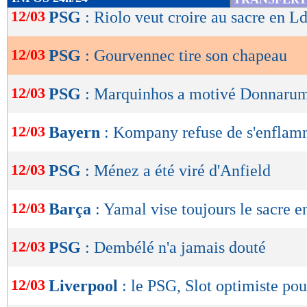
de
12/03
PSG
: Riolo veut croire au sacre en L
lecture
12/03
PSG
: Gourvennec tire son chapeau
OK
12/03
PSG
: Marquinhos a motivé Donnar
12/03
Bayern
: Kompany refuse de s'enflam
12/03
PSG
: Ménez a été viré d'Anfield
12/03
Barça
: Yamal vise toujours le sacre 
12/03
PSG
: Dembélé n'a jamais douté
12/03
Liverpool
: le PSG, Slot optimiste pou