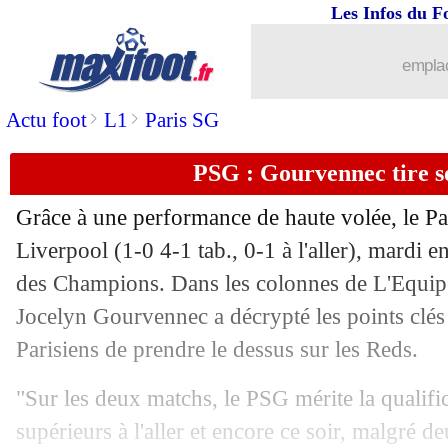
Les Infos du F
12/03
Inter
: le Bayern, le ressenti d'Inzaghi
emplac
12/03
Atletico
: Angel Correa prend cinq ma
>
>
Actu foot
L1
Paris SG
12/03
OM
: Højbjerg devrait manquer le PS
PSG : Gourvennec tire 
12/03
Ballon d'Or
: le favori pour Thierry 
Grâce à une performance de haute volée, le Pa
12/03
Liverpool
: Van Dijk toujours flou sur
Liverpool (1-0 4-1 tab., 0-1 à l'aller), mardi e
des Champions. Dans les colonnes de L'Equipe 
12/03
Lille
: France ou Maroc, Bouaddi n'a p
Jocelyn Gourvennec a décrypté les points clés
Parisiens de prendre le dessus sur les Reds.
12/03
Juve
: Pioli également dans les petits 
"Sur les deux matchs, le PSG mérite la qualific
12/03
Milan
: Allegri de retour sur le banc ?
supérieurs à l'aller et encore ce soir, malgré