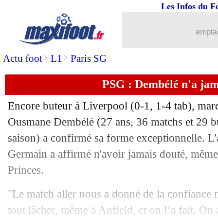
Les Infos du F
12/03
Lille
: France ou Maroc, Bouaddi n'a p
emplac
12/03
Juve
: Pioli également dans les petits 
>
>
Actu foot
L1
Paris SG
12/03
Milan
: Allegri de retour sur le banc ?
PSG : Dembélé n'a jam
12/03
Atletico
: Simeone annonce la couleur
Encore buteur à Liverpool (0-1, 1-4 tab), ma
12/03
ASSE
: Bentayg vendu à Zamalek (offi
Ousmane
Dembélé
(27 ans, 36 matchs et 29 bu
saison) a confirmé sa forme exceptionnelle. L'a
12/03
OM
: Rongier aurait dû être exclu, se
Germain a affirmé n'avoir jamais douté, même 
Princes.
12/03
LdC
: le programme du jour
"Le match aller nous a donné de la confiance m
12/03
Bayern
: la fin du feuilleton Kimmich
tout lâcher, même à Anfield, et on l’a fait. On 