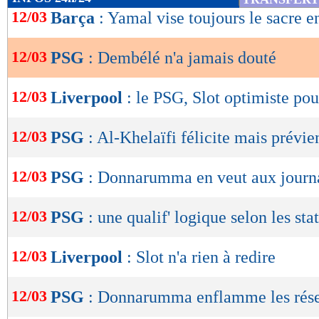
de
12/03
Barça
: Yamal vise toujours le sacre 
lecture
12/03
PSG
: Dembélé n'a jamais douté
OK
12/03
Liverpool
: le PSG, Slot optimiste pou
12/03
PSG
: Al-Khelaïfi félicite mais prévien
12/03
PSG
: Donnarumma en veut aux journa
12/03
PSG
: une qualif' logique selon les stat
12/03
Liverpool
: Slot n'a rien à redire
12/03
PSG
: Donnarumma enflamme les rése