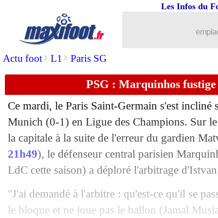
Les Infos du F
emplac
>
>
Actu foot
L1
Paris SG
PSG : Marquinhos fustige 
Ce mardi, le Paris Saint-Germain s'est incliné
Munich (0-1) en Ligue des Champions. Sur le b
la capitale à la suite de l'erreur du gardien M
21h49
), le défenseur central parisien
Marquin
LdC cette saison) a déploré l'arbitrage d'Istva
"J'ai demandé à l'arbitre : qu'est-ce qu'il se pa
le bloque et ne joue pas le ballon (Jamal Musial