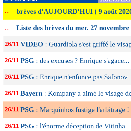
de
...
brèves d'AUJOURD'HUI ( 9 août 202
lecture
OK
...
Liste des brèves du mer. 27 novembre
26/11
VIDEO
: Guardiola s'est griffé le visa
26/11
PSG
: des excuses ? Enrique s'agace...
26/11
PSG
: Enrique n'enfonce pas Safonov
26/11
Bayern
: Kompany a aimé le visage de
26/11
PSG
: Marquinhos fustige l'arbitrage !
26/11
PSG
: l'énorme déception de Vitinha