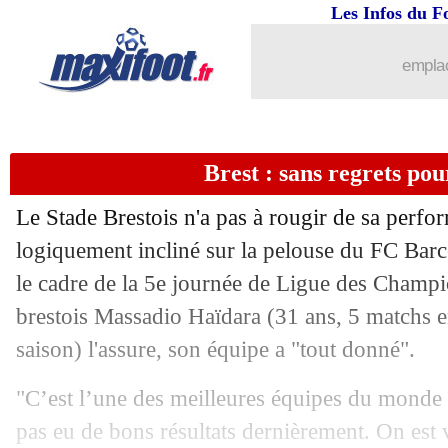
Les Infos du F
emplac
Brest : sans regrets po
Le Stade Brestois n'a pas à rougir de sa perfor
logiquement incliné sur la pelouse du FC Barc
le cadre de la 5e journée de Ligue des Champi
brestois Massadio
Haïdara
(31 ans, 5 matchs e
saison) l'assure, son équipe a "tout donné".
"C’est l’une des meilleures équipes du monde 
pas eu de bons résultats dernièrement. On est