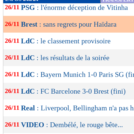
de
26/11
PSG
: l'énorme déception de Vitinha
lecture
26/11
Brest
: sans regrets pour Haïdara
OK
26/11
LdC
: le classement provisoire
26/11
LdC
: les résultats de la soirée
26/11
LdC
: Bayern Munich 1-0 Paris SG (fi
26/11
LdC
: FC Barcelone 3-0 Brest (fini)
26/11
Real
: Liverpool, Bellingham n'a pas h
26/11
VIDEO
: Dembélé, le rouge bête...