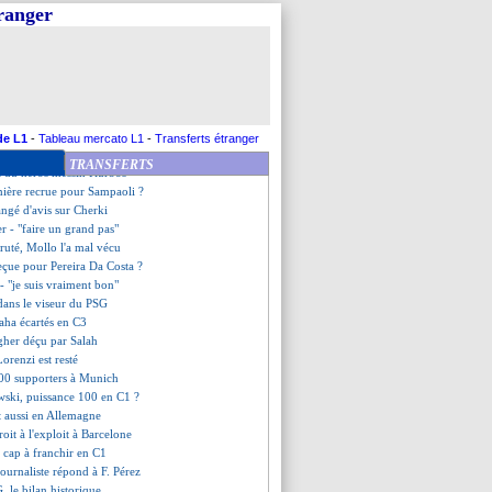
SG surclasse le Bayern !
tranger
té par Villarreal
me du jour
fend Rabiot sur le PSG
, la mise au point de Cerezo
 Dembélé pas intéressé
 agressé au couteau à New York
 bientôt blindé ?
de L1
-
Tableau mercato L1
-
Transferts étranger
lique son côté chambreur
TRANSFERTS
ls du héros messin Kurbos
mière recrue pour Sampaoli ?
angé d'avis sur Cherki
er - "faire un grand pas"
ruté, Mollo l'a mal vécu
reçue pour Pereira Da Costa ?
- "je suis vraiment bon"
ans le viseur du PSG
aha écartés en C3
gher déçu par Salah
orenzi est resté
500 supporters à Munich
ski, puissance 100 en C1 ?
t aussi en Allemagne
roit à l'exploit à Barcelone
n cap à franchir en C1
journaliste répond à F. Pérez
 le bilan historique