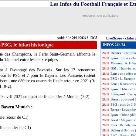
LdC (U19)
: le P
26/11
Les Infos du Football Français et E
Lyon
: Diawara pis
26/11
LdC
: le program
26/11
emplacement publicitaire
OM
: Dugarry dé
26/11
Atletico
: Simeone
26/11
Galatasaray
: M.
26/11
Divers
: Bendtner
26/11
publié le
26/11/2024 à 10h35
Arsenal
: Nwaneri
26/11
LiveScore
-
clubs 
OM
: Maupay exp
26/11
PSG, le bilan historique
INFOS 24h/24
Brest
: les consei
26/11
Rennes
: une pre
26/11
ue des Champions, le Paris Saint-Germain affronte le
Lyon
: Riolo a ch
26/11
u 14e duel entre les deux équipes.
Monaco
: A. Hütt
26/11
OM
: Thauvin rec
26/11
t à l'avantage des Bavarois. Sur les 13 rencontres
Lens
: une offre 
26/11
pour le PSG et 7 pour le Bayern. Les Parisiens restent
PSG
: L. Enrique 
26/11
ister : une défaite en quarts de finale retour en 2021 (0-
Lens
: Khusanov d
26/11
1, 0-2).
Lyon
: Orban et Z
26/11
Liverpool
: Carra
26/11
 7 avril 2021 en quart de finale aller à Munich (3-2).
Brest
: pourquoi L
26/11
PSG
: plus de 3 
26/11
le Bayern Munich :
Barça
: Lewandow
26/11
Lyon
: Orban plaî
26/11
le retour de C1)
Brest
: Magnetti c
26/11
PSG
: Barcola, u
26/11
inale aller de C1)
Ballon d'Or
: un 
26/11
LdC
: Bayern-PSG,
26/11