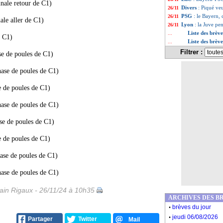
nale retour de C1)
Divers
: Piqué ve
26/11
PSG
: le Bayern,
26/11
le aller de C1)
Lyon
: la Juve pe
26/11
Liste des brèv
...
e C1)
Liste des brèv
...
Filtrer :
e de poules de C1)
se de poules de C1)
 de poules de C1)
se de poules de C1)
e de poules de C1)
 de poules de C1)
se de poules de C1)
se de poules de C1)
in Rigaux - 26/11/24 à 10h35
ARCHIVES DES B
.
brèves du jour
.
jeudi 06/08/2026
Partager
Twitter
Mail