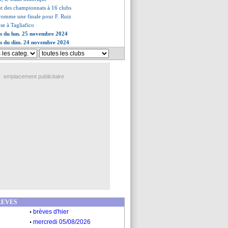
ut des championnats à 16 clubs
 comme une finale pour F. Ruiz
nse à Tagliafico
es du lun. 25 novembre 2024
es du dim. 24 novembre 2024
emplacement publicitaire
REVES
.
brèves d'hier
.
mercredi 05/08/2026