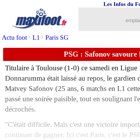
Les Infos du F
emplac
>
>
Actu foot
L1
Paris SG
PSG : Safonov savoure l
Titulaire à Toulouse (1-0) ce samedi en Ligue
Donnarumma était laissé au repos, le gardien 
Matvey
Safonov
(25 ans, 6 matchs en L1 cette
passé une soirée paisible, tout en soulignant l'es
décrochés.
"C'était difficile. Mais c'est une victoire impo
continuer de gagner. Ici c'est Paris, c'est le 