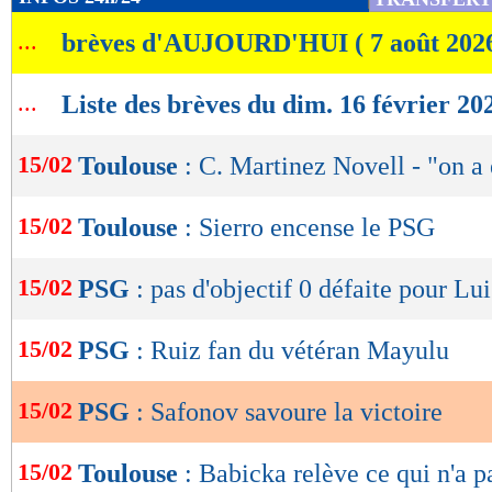
de
...
brèves d'AUJOURD'HUI ( 7 août 202
lecture
OK
...
Liste des brèves du dim. 16 février 20
15/02
Toulouse
: C. Martinez Novell - "on a 
15/02
Toulouse
: Sierro encense le PSG
15/02
PSG
: pas d'objectif 0 défaite pour Lu
15/02
PSG
: Ruiz fan du vétéran Mayulu
15/02
PSG
: Safonov savoure la victoire
15/02
Toulouse
: Babicka relève ce qui n'a p