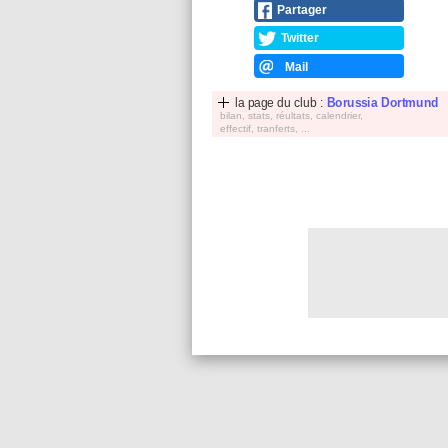
Partager
Twitter
Mail
la page du club :
Borussia Dortmund
bilan, stats, réultats, calendrier,
effectif, tranferts, ...