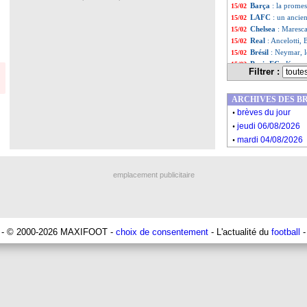
Barça
: la prome
15/02
LAFC
: un ancie
15/02
Chelsea
: Maresca
15/02
Real
: Ancelotti, 
15/02
Brésil
: Neymar, l
15/02
Paris FC
: Krasso
15/02
Filtrer :
Monaco
: la dire
15/02
OM
: ça va être d
15/02
ARCHIVES DES B
Brest
: but refusé
15/02
.
Boavista
: Kurza
15/02
brèves du jour
.
OM
: l'anecdote 
15/02
jeudi 06/08/2026
Brest
: grave ble
15/02
.
mardi 04/08/2026
PSG
: Asensio ex
15/02
Liste des brèv
...
Liste des brève
...
emplacement publicitaire
- © 2000-2026 MAXIFOOT -
choix de consentement
- L'actualité du
football
-