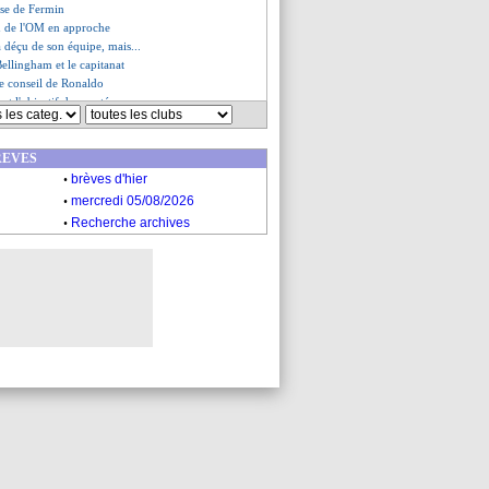
sse de Fermin
n de l'OM en approche
 déçu de son équipe, mais...
Bellingham et le capitanat
e conseil de Ronaldo
 et l'objectif de montée
ction met la pression
ur pour Harit...
REVES
 à Balde, Roy irrité
.
wa a rejoué
brèves d'hier
de Rulli sur De Zerbi
.
mercredi 05/08/2026
ssure pour Salah
.
Recherche archives
plique son départ
es du ven. 14 février 2025
s du jeu. 13 février 2025