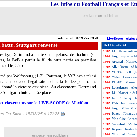
Les Infos du Football Français et E
Ita.
: Naples frust
15/02
Real
: Ancelotti e
15/02
ASSE
: Stassin ve
15/02
emplacement publicitaire
OM
: Rabiot ne 
15/02
OM
: record d'a
15/02
L1
: Marseille 5-1
15/02
Man Utd
: fin de
15/02
publié le
15/02/2025 à 17h28
LiveScore
-
clubs 
Lyon
: Fonseca c
15/02
 battu, Stuttgart renversé
INFOS 24h/24
Esp.
: le Real fru
15/02
L1
: Monaco-Nant
15/02
esliga, Dortmund a chuté sur la pelouse de Bochum (0-
Ang.
: triplé de 
15/02
es, le BvB a perdu le fil de cette partie en première
Arsenal
: Merino,
15/02
as (33e, 35e).
All.
: Dortmund ba
15/02
VIDEO
: Belling
15/02
rsé par Wolfsbourg (1-2). Pourtant, le VfB avait réussi
Milan
: Leao vend
15/02
mais a concédé l'égalisation dans la foulée par Tomas
VIDEO
: Marmous
15/02
t donné la victoire aux siens. Au classement, Dortmund
Leverkusen
: Alo
15/02
 Stuttgart chute à la 6e place.
L1
: Marseille-St
15/02
L2
: Dunkerque fa
15/02
rs et classements sur le LIVE-SCORE de Maxifoot.
PSG
: les nouvel
15/02
Ang.
: Mikel Mer
15/02
n Da Silva - 15/02/25 à 17h28
Barça
: l'étrange
15/02
Man City
: le ra
15/02
Sociedad
: l'Ara
15/02
Bayern
: Restes d
15/02
Man Utd
: l'ave
15/02
emplacement publicitaire