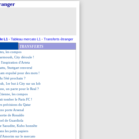
tranger
ré par la Lazio
t l'anglais de Bellingham
ut vite oublier...
s'enflamme pas
ffluence au Vélodrome !
 St Etienne (fini)
 saison pour Diallo ?
de L1
-
Tableau mercato L1
-
Transferts étranger
onvaincu par Almada
TRANSFERTS
stré à Osasuna
es, les compos
Marmoush, City déroule !
 l'inspiration d'Arteta
ttu, Stuttgart renversé
ham expulsé pour des mots !
u l'été prochain ?
h, 1er but à City sur un lob
nso, un pacte pour le Real ?
 Etienne, les compos
it tomber le Paris FC !
les précisions du Qatar
ino porte Arsenal
 sortie de Ronaldo
ppel de Guardiola
bie Saoudite, Kubo honnête
ans les petits papiers
u d'Amorim sur le mercato