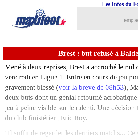
Les Infos du F
15/02
L1
: Marseille-St Etienne, les compos
emplac
15/02
L2
: Dunkerque fait tomber le Paris FC
15/02
PSG
: les nouvelles précisions du Qata
Brest : but refusé à Balde
15/02
Ang.
: Mikel Merino porte Arsenal
Mené à deux reprises, Brest a accroché le nul 
vendredi en Ligue 1. Entré en cours de jeu po
15/02
Barça
: l'étrange sortie de Ronaldo
gravement blessé (
voir la brève de 08h53
), M
15/02
deux buts dont un génial retourné acrobatique
Man City
: le rappel de Guardiola
jeu à peine visible sur le ralenti. Une décision 
15/02
Sociedad
: l'Arabie Saoudite, Kubo h
du club finistérien, Éric Roy.
15/02
Bayern
: Restes dans les petits papiers
"Il suffit de regarder les derniers matchs... Ce