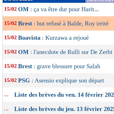
de
15/02
OM
: ça va être dur pour Harit...
lecture
OK
15/02
Brest
: but refusé à Balde, Roy irrité
15/02
Boavista
: Kurzawa a rejoué
15/02
OM
: l'anecdote de Rulli sur De Zerbi
15/02
Brest
: grave blessure pour Salah
15/02
PSG
: Asensio explique son départ
...
Liste des brèves du ven. 14 février 20
...
Liste des brèves du jeu. 13 février 202